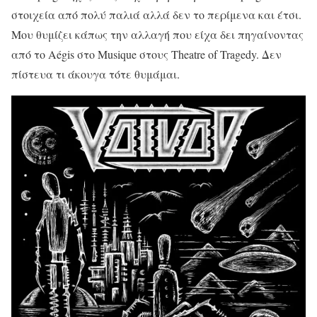
στοιχεία από πολύ παλιά αλλά δεν το περίμενα και έτσι.
Μου θυμίζει κάπως την αλλαγή που είχα δει πηγαίνοντας
από το Aégis στο Musique στους Theatre of Tragedy. Δεν
πίστευα τι άκουγα τότε θυμάμαι.