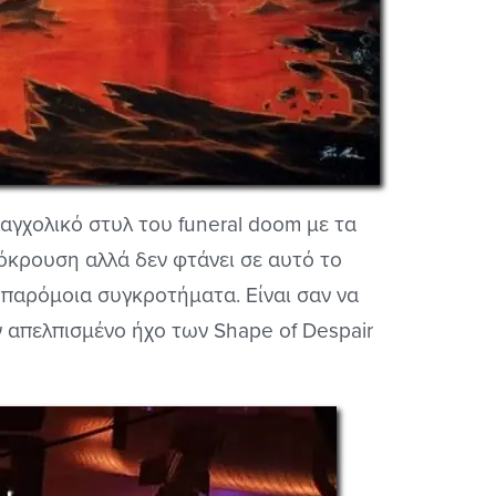
λαγχολικό στυλ του funeral doom με τα
πόκρουση αλλά δεν φτάνει σε αυτό το
 παρόμοια συγκροτήματα. Είναι σαν να
 απελπισμένο ήχο των Shape of Despair