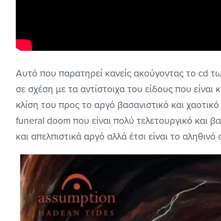
Αυτό που παρατηρεί κανείς ακούγοντας το cd των
σε σχέση με τα αντίστοιχα του είδους που είναι 
κλίση του προς το αργό βασανιστικό και χαοτικ
funeral doom που είναι πολύ τελετουργικό και 
και απελπιστικά αργό αλλά έτσι είναι το αληθινό