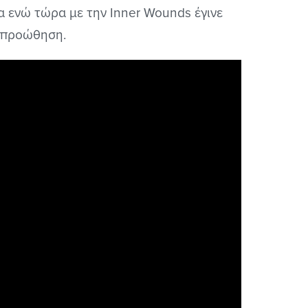
τα ενώ τώρα με την Inner Wounds έγινε
ά προώθηση.