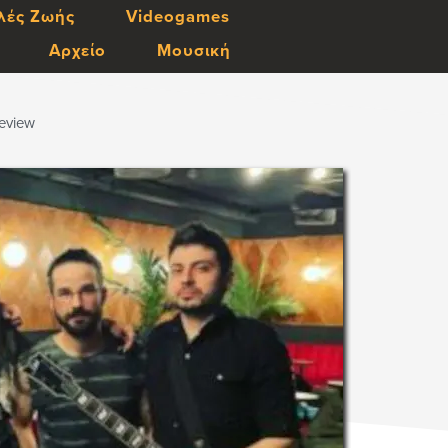
λές Ζωής
Videogames
Αρχείο
Μουσική
review