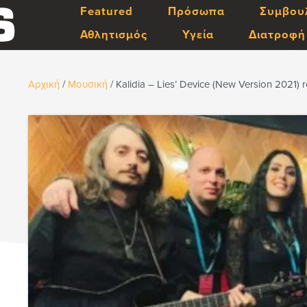
Featured
Πρόσωπα
Συμβου
Αθλητισμός
Υγεία
Διατροφή
Αρχική
/
Μουσική
/
Kalidia – Lies’ Device (New Version 2021) 