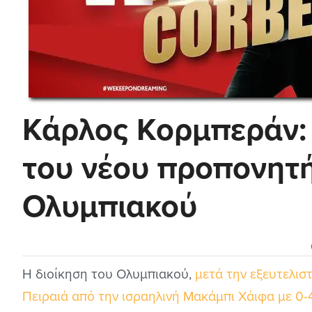
Κάρλος Κορμπεράν: 
του νέου προπονητ
Ολυμπιακού
Η διοίκηση του Ολυμπιακού,
μετά την εξευτελισ
Πειραιά από την ισραηλινή Μακάμπι Χάιφα με 0-