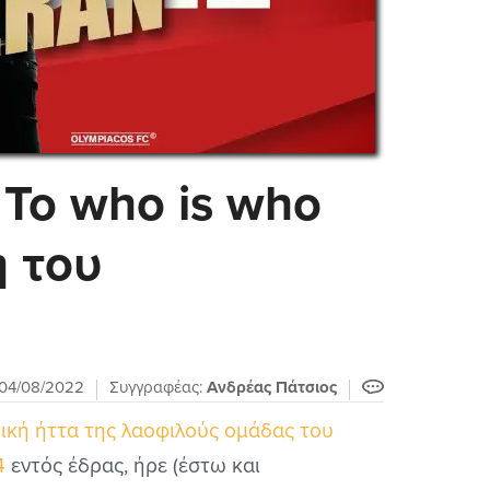
Το who is who
ή του
04/08/2022
Συγγραφέας:
Ανδρέας Πάτσιος
τική ήττα της λαοφιλούς ομάδας του
4
εντός έδρας, ήρε (έστω και