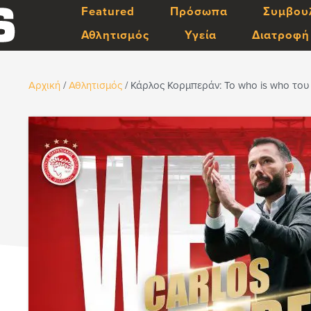
Featured
Πρόσωπα
Συμβου
Αθλητισμός
Υγεία
Διατροφή
Αρχική
/
Αθλητισμός
/
Κάρλος Κορμπεράν: Το who is who του