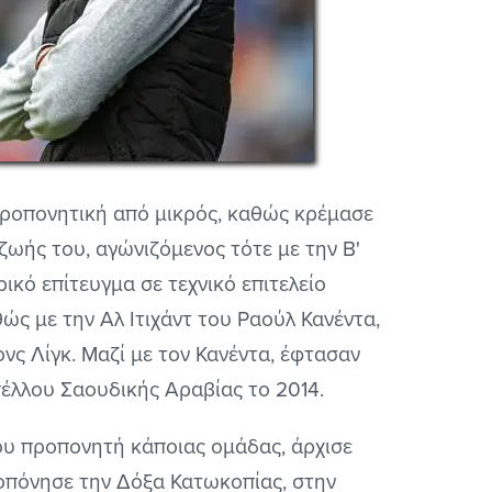
προπονητική από μικρός, καθώς κρέμασε
ζωής του, αγώνιζόμενος τότε με την Β'
ικό επίτευγμα σε τεχνικό επιτελείο
ώς με την Αλ Ιτιχάντ του Ραούλ Κανέντα,
ονς Λίγκ. Μαζί με τον Κανέντα, έφτασαν
έλλου Σαουδικής Αραβίας το 2014.
ου προπονητή κάποιας ομάδας, άρχισε
οπόνησε την Δόξα Κατωκοπίας, στην