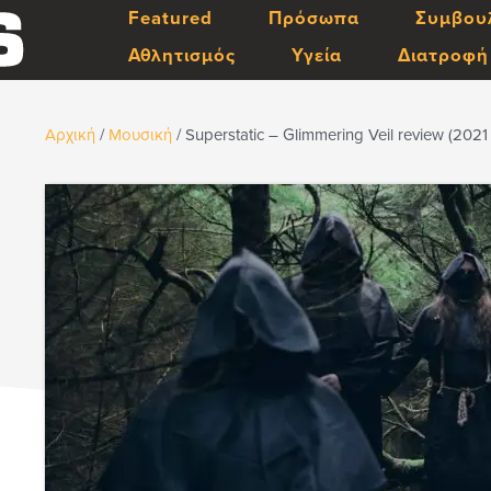
Featured
Πρόσωπα
Συμβου
Αθλητισμός
Υγεία
Διατροφή
Αρχική
/
Μουσική
/
Superstatic – Glimmering Veil review (2021 