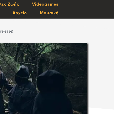
λές Ζωής
Videogames
Αρχείο
Μουσική
release)