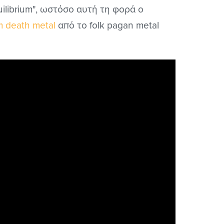
ilibrium", ωστόσο αυτή τη φορά ο
 death metal
από το folk pagan metal