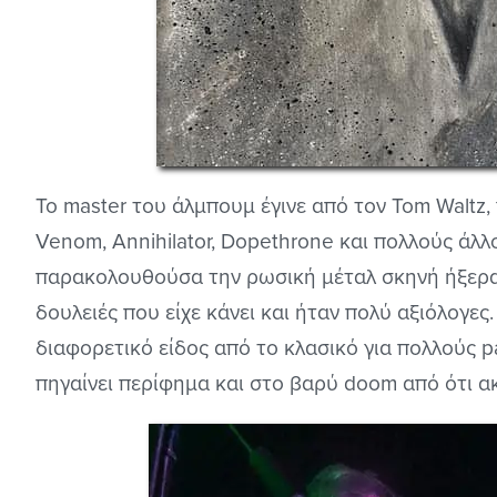
Το master του άλμπουμ έγινε από τον Tom Waltz,
Venom, Annihilator, Dopethrone και πολλούς άλλ
παρακολουθούσα την ρωσική μέταλ σκηνή ήξερα
δουλειές που είχε κάνει και ήταν πολύ αξιόλογε
διαφορετικό είδος από το κλασικό για πολλούς 
πηγαίνει περίφημα και στο βαρύ doom από ότι α