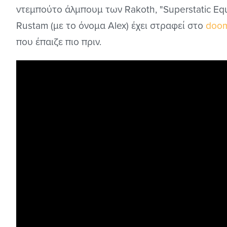
ντεμπούτο άλμπουμ των Rakoth, "Superstatic Equ
Rustam (με το όνομα Alex) έχει στραφεί στο
doom
που έπαιζε πιο πριν.