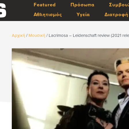
Featured
Πρόσωπα
Συμβου
Αθλητισμός
Υγεία
Διατροφή
Αρχική
/
Μουσική
/
Lacrimosa – Leidenschaft review (2021 rel