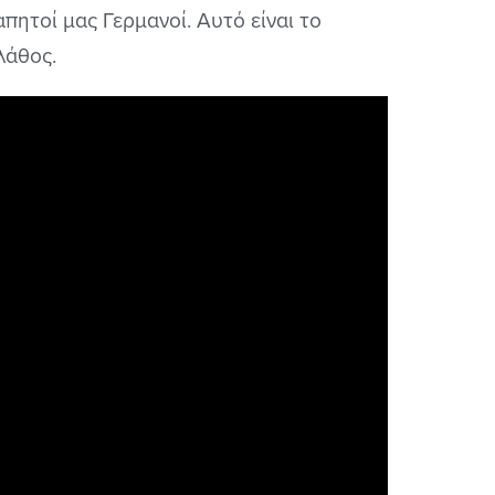
πητοί μας Γερμανοί. Αυτό είναι το
λάθος.