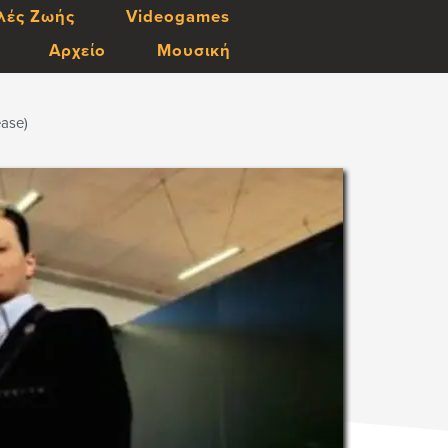
λές Ζωής
Videogames
Αρχείο
Μουσική
ease)