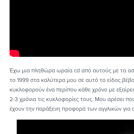
Έχω μια πληθώρα ωραία cd από αυτούς με τα ασ
το 1999 στα καλύτερα μου σε αυτό το είδος βέβα
κυκλοφορούν ένα περίπου κάθε χρόνο με εξαίρεσ
2-3 χρόνια τις κυκλοφορίες τους. Μου αρέσει π
έχουν την παράξενη προφορά των αγγλικών για σ