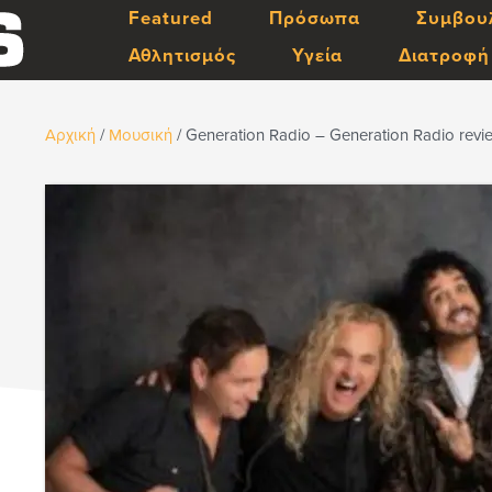
Featured
Πρόσωπα
Συμβου
Αθλητισμός
Υγεία
Διατροφή
Αρχική
/
Μουσική
/
Generation Radio – Generation Radio revi