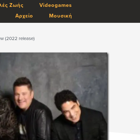
λές Ζωής
Videogames
Αρχείο
Μουσική
ew (2022 release)