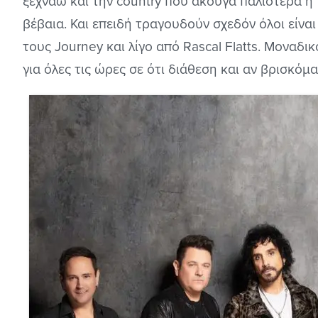
ξεχνάω και την country που άκουγα παλιότερα η
βέβαια. Και επειδή τραγουδούν σχεδόν όλοι είναι
τους Journey και λίγο από Rascal Flatts. Μοναδ
για όλες τις ώρες σε ότι διάθεση και αν βρισκόμα