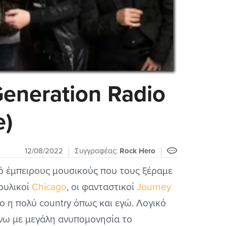
Generation Radio
e)
12/08/2022
Συγγραφέας:
Rock Hero
πό έμπειρους μουσικούς που τους ξέραμε
ρυλικοί
Chicago
, οι φανταστικοί
Journey
ίγο η πολύ country όπως και εγώ. Λογικό
ένω με μεγάλη ανυπομονησία το