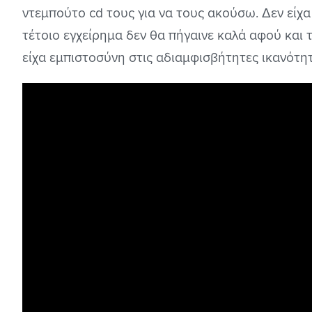
ντεμπούτο cd τους για να τους ακούσω. Δεν είχα
τέτοιο εγχείρημα δεν θα πήγαινε καλά αφού και 
είχα εμπιστοσύνη στις αδιαμφισβήτητες ικανότητ