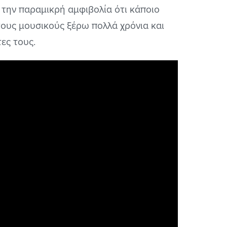
 την παραμικρή αμφιβολία ότι κάποιο
τους μουσικούς ξέρω πολλά χρόνια και
ες τους.