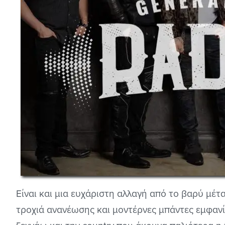
Είναι και μια ευχάριστη αλλαγή από το βαρύ μέταλ
τροχιά ανανέωσης και μοντέρνες μπάντες εμφανί