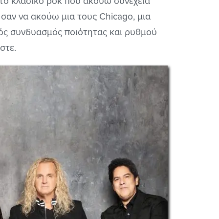
 το κλασικό ροκ που ακούω συνέχεια
 σαν να ακούω μια τους Chicago, μια
ικός συνδυασμός ποιότητας και ρυθμού
στε.