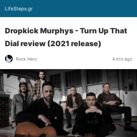
LifeSteps.gr
Dropkick Murphys - Turn Up That
Dial review (2021 release)
Rock Hero
4 έτη ago