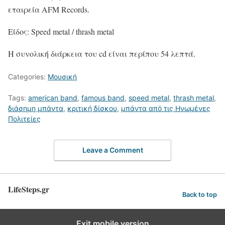
εταιρεία AFM Records.
Είδος: Speed metal / thrash metal
Η συνολική διάρκεια του cd είναι περίπου 54 λεπτά.
Categories:
Μουσική
Tags:
american band
,
famous band
,
speed metal
,
thrash metal
,
διάσημη μπάντα
,
κριτική δίσκου
,
μπάντα από τις Ηνωμένες
Πολιτείες
Leave a Comment
LifeSteps.gr
Back to top
Exit mobile version