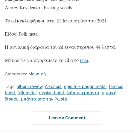
Alexey Kovalenko - backing vocals
Το cd κυκλοφόρησε στις 21 Ιανουαρίου του 2021.
Είδος: Folk metal
Η συνολική διάρκεια του cd είναι περίπου 44 λεπτά.
Μπορείτε να αγοράσετε το cd από
εδώ
.
Categories:
Μουσική
Tags:
album review
,
Alkonost
,
epic folk pagan metal
,
famous
band
,
folk metal
,
russian band
,
διάσημη μπάντα
,
κριτική
δίσκου
,
μπάντα από την Ρωσία
Leave a Comment