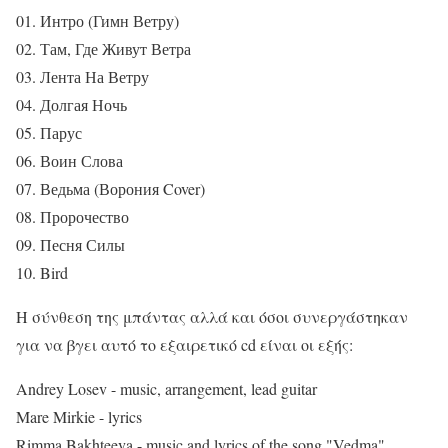
01. Интро (Гимн Ветру)
02. Там, Где Живут Ветра
03. Лента На Ветру
04. Долгая Ночь
05. Парус
06. Воин Слова
07. Ведьма (Ворония Cover)
08. Пророчество
09. Песня Силы
10. Bird
Η σύνθεση της μπάντας αλλά και όσοι συνεργάστηκαν
για να βγει αυτό το εξαιρετικό cd είναι οι εξής:
Andrey Losev - music, arrangement, lead guitar
Mare Mirkie - lyrics
Rimma Bakhteeva - music and lyrics of the song "Vedma"