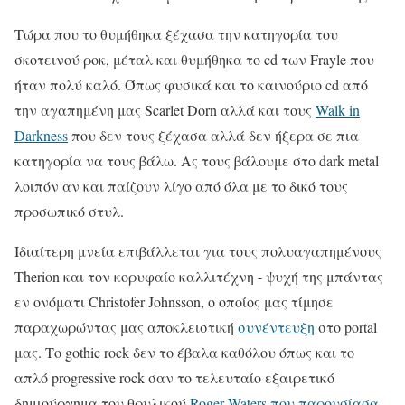
Τώρα που το θυμήθηκα ξέχασα την κατηγορία του
σκοτεινού ροκ, μέταλ και θυμήθηκα το cd των Frayle που
ήταν πολύ καλό. Όπως φυσικά και το καινούριο cd από
την αγαπημένη μας Scarlet Dorn αλλά και τους
Walk in
Darkness
που δεν τους ξέχασα αλλά δεν ήξερα σε πια
κατηγορία να τους βάλω. Ας τους βάλουμε στο dark metal
λοιπόν αν και παίζουν λίγο από όλα με το δικό τους
προσωπικό στυλ.
Ιδιαίτερη μνεία επιβάλλεται για τους πολυαγαπημένους
Therion και τον κορυφαίο καλλιτέχνη - ψυχή της μπάντας
εν ονόματι Christofer Johnsson, ο οποίος μας τίμησε
παραχωρώντας μας αποκλειστική
συνέντευξη
στο portal
μας. Το gothic rock δεν το έβαλα καθόλου όπως και το
απλό progressive rock σαν το τελευταίο εξαιρετικό
δημιούργημα του θρυλικού
Roger Waters που παρουσίασα