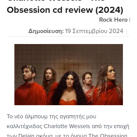
Obsession cd review (2024)
εκτελεστική δεινότητα της αγαπητής Floor που
όσο μεγαλώνει μας δείχνει...
Rock Hero
|
Δημοσίευση:
19 Σεπτεμβρίου 2024
Το νέο άλμπουμ της αγαπητής μου
καλλιτέχνιδος Charlotte Wessels από την εποχή
των Delain ακόμα, με το όνομα The Obsession,