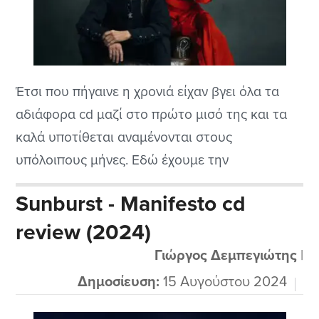
Έτσι που πήγαινε η χρονιά είχαν βγει όλα τα
αδιάφορα cd μαζί στο πρώτο μισό της και τα
καλά υποτίθεται αναμένονται στους
υπόλοιπους μήνες. Εδώ έχουμε την
κυκλοφορία της γλυκύτατης τραγουδίστριας
Sunburst - Manifesto cd
των Epica, της θρυλικής Simone Simons που σε
review (2024)
συνεργασία με τον μεγάλο μαέστρο Arjen
Lucassen των Ayreon φυσικά φτιάξανε ένα
Γιώργος Δεμπεγιώτης
|
πειραματικό να το πω...
Δημοσίευση:
15 Αυγούστου 2024