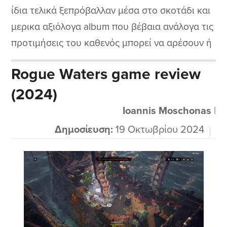
ίδια τελικά ξεπρόβαλλαν μέσα στο σκοτάδι και
μερικα αξιόλογα album που βέβαια ανάλογα τις
προτιμήσεις του καθενός μπορεί να αρέσουν ή
και μπορεί να περάσουν στα αζήτητα. Επειδή
Rogue Waters game review
εδώ έχω να κάνω με το 17ο cd των θρυλικών
(2024)
Helloween που τους ακούω για πολλά χρόνια
σχεδόν...
Ioannis Moschonas
|
Δημοσίευση:
19 Οκτωβρίου 2024