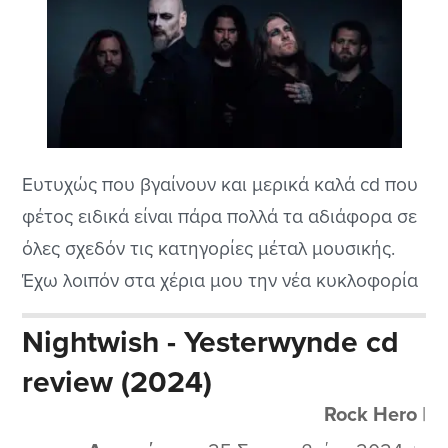
Ευτυχώς που βγαίνουν και μερικά καλά cd που
φέτος ειδικά είναι πάρα πολλά τα αδιάφορα σε
όλες σχεδόν τις κατηγορίες μέταλ μουσικής.
Έχω λοιπόν στα χέρια μου την νέα κυκλοφορία
από τους Βρετανούς High Parasite που πρώτη
Nightwish - Yesterwynde cd
φορά τους ακούω αν και μου φαίνονται πολύ
review (2024)
ενδιαφέροντες μιας και παίζουν φυσικά το
αγαπημένο είδος του dark...
Rock Hero
|