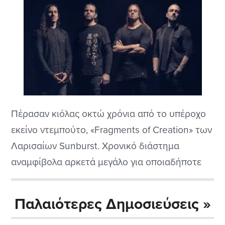
Πέρασαν κιόλας οκτώ χρόνια από το υπέροχο
εκείνο ντεμπούτο, «Fragments of Creation» των
Λαρισαίων Sunburst. Χρονικό διάστημα
αναμφίβολα αρκετά μεγάλο για οποιαδήποτε
μπάντα, πόσο μάλλον όταν αναφερόμαστε σε
μια πρωτοεμφανιζόμενη (δισκογραφικά
Παλαιότερες Δημοσιεύσεις »
τουλάχιστον, γιατί τυπικά, υφίσταται από το