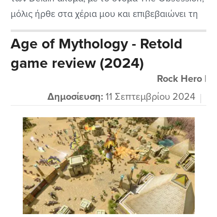
μόλις ήρθε στα χέρια μου και επιβεβαιώνει τη
μετάβασή της από μια από τις κορυφαίες
Age of Mythology - Retold
εκπροσώπους του symphonic metal σε μια από
game review (2024)
τις πιο ενδιαφέρουσες προσωπικότητες της
σύγχρονης μουσικής σκηνής μαζί με τις άλλες
Rock Hero
|
αξιόλογες...
Δημοσίευση:
11 Σεπτεμβρίου 2024