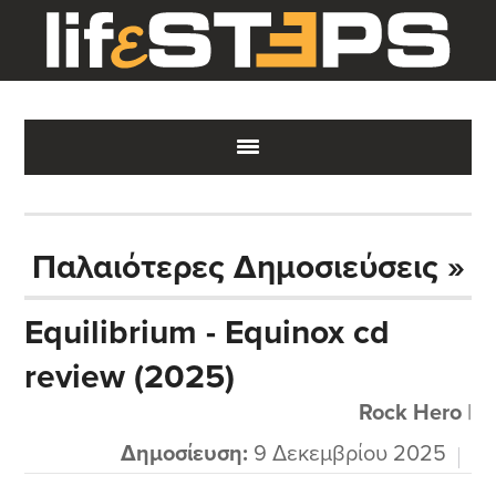
Skip
Skip
Skip
to
to
to
main
primary
footer
content
sidebar
Παλαιότερες Δημοσιεύσεις »
Equilibrium - Equinox cd
review (2025)
Rock Hero
|
Δημοσίευση:
9 Δεκεμβρίου 2025