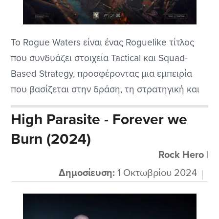
Το Rogue Waters είναι ένας Roguelike τίτλος
που συνδυάζει στοιχεία Tactical και Squad-
Based Strategy, προσφέροντας μια εμπειρία
που βασίζεται στην δράση, τη στρατηγική και
την εξερεύνηση σε έναν κόσμο που ελέγχεται
High Parasite - Forever we
από αδίστακτους πειρατές, απέθαντους και
Burn (2024)
αιμοβόρους τυχοδιώκτες. Αναπτύσσεται σε ένα
περιβάλλον που μοιάζει με φανταστικό 17ο
Rock Hero
|
αιώνα, με πάμπολες ναυτικές συγκρούσεις,
Δημοσίευση:
1 Οκτωβρίου 2024
αποστολές για ανακάλυψη...