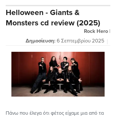
που μας παρουσίασαν αυτό το καινούριο
Helloween - Giants &
δημιούργημα. Μάλιστα έχουν αλλάξει και το
Monsters cd review (2025)
στυλ τους και από σκληρό ήχο στα πρώτα cd
μετά το...
Rock Hero
|
Δημοσίευση:
6 Σεπτεμβρίου 2025
Πάνω που έλεγα ότι φέτος είχαμε μια από τα