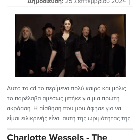
Δημοσίευση:
25 Σεπτεμβρίου 2024
Αυτό το cd το περίμενα πολύ καιρό και μόλις
το παρέλαβα αμέσως μπήκε για μια πρώτη
ακρόαση. Η αίσθηση που μου άφησε για να
είμαι ειλικρινής είναι αυτή της ωριμότητας της
μπάντας που, σε συνδυασμό με το μεγάλο
Charlotte Wessels - The
ταλέντο του μαέστρου Tuomas αλλά και την