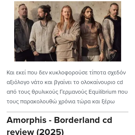
Και εκεί που δεν κυκλοφορούσε τίποτα σχεδόν
αξιόλογο νάτο και βγαίνει το ολοκαίνουριο cd
από τους θρυλικούς Γερμανούς Equilibrium που
τους παρακολουθώ χρόνια τώρα και ξέρω
πολύ καλά την πορεία τους στην μουσική
Amorphis - Borderland cd
σκηνή. Βέβαια σε αυτό τους το δημιούργημα
review (2025)
και μετά από κάποιες αλλαγές στην σύνθεση