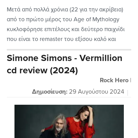
Μετά από πολλά χρόνια (22 για την ακρίβεια)
από το πρώτο μέρος του Age of Mythology
κυκλοφόρησε επιτέλους και δεύτερο παιχνίδι
που είναι το remaster του εξίσου καλό και
εθιστικό με το original για να μην πω καλύτερο
Simone Simons - Vermillion
αφού οι βελτιώσεις σε πολλούς τομείς είναι
cd review (2024)
εμφανείς. Να μην γελιόμαστε, η σειρά αυτή
ανήκει στα καλύτερα...
Rock Hero
|
Δημοσίευση:
29 Αυγούστου 2024