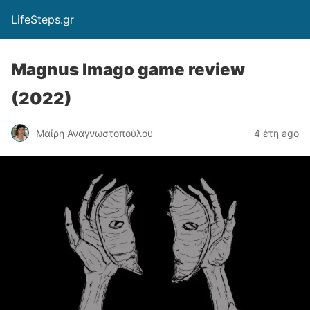
LifeSteps.gr
Magnus Imago game review
(2022)
Μαίρη Αναγνωστοπούλου
4 έτη ago