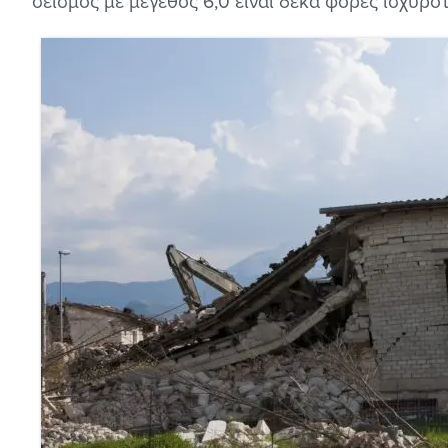
σεισμός με μέγεθος 6,0 είναι δέκα φορές ισχυρό