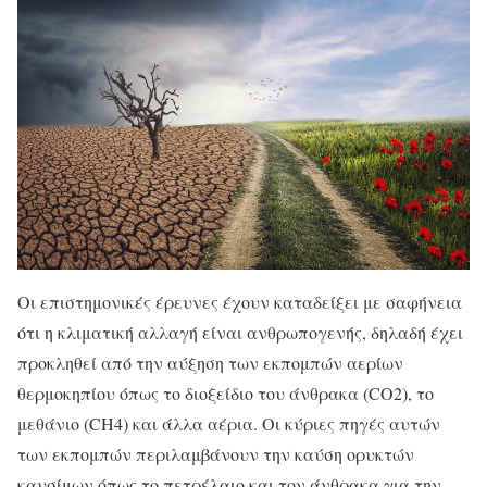
Οι επιστημονικές έρευνες έχουν καταδείξει με σαφήνεια
ότι η κλιματική αλλαγή είναι ανθρωπογενής, δηλαδή έχει
προκληθεί από την αύξηση των εκπομπών αερίων
θερμοκηπίου όπως το διοξείδιο του άνθρακα (CO2), το
μεθάνιο (CH4) και άλλα αέρια. Οι κύριες πηγές αυτών
των εκπομπών περιλαμβάνουν την καύση ορυκτών
καυσίμων όπως το πετρέλαιο και τον άνθρακα για την