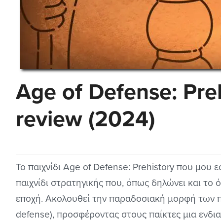
Age of Defense: Pre
review (2024)
Το παιχνίδι Age of Defense: Prehistory που μου ε
παιχνίδι στρατηγικής που, όπως δηλώνει και το 
εποχή. Ακολουθεί την παραδοσιακή μορφή των π
defense), προσφέροντας στους παίκτες μια ενδι