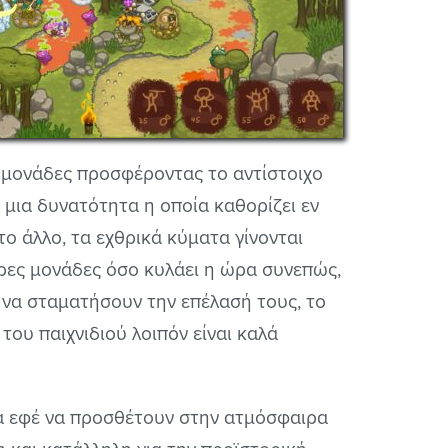
ς μονάδες προσφέροντας το αντίστοιχο
 μια δυνατότητα η οποία καθορίζει εν
το άλλο, τα εχθρικά κύματα γίνονται
ρες μονάδες όσο κυλάει η ώρα συνεπώς,
α να σταματήσουν την επέλασή τους, το
του παιχνιδιού λοιπόν είναι καλά
 τα εφέ να προσθέτουν στην ατμόσφαιρα