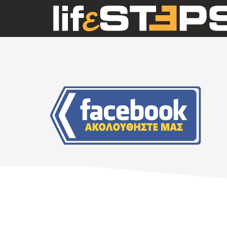
Skip
Skip
Skip
to
to
to
main
primary
footer
content
sidebar
Αρχική
Πλευρική
Στήλη