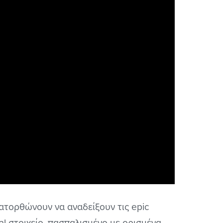
κατορθώνουν να αναδείξουν τις epic
al στοιχείο, πασπαλισμένο με ορισμένα