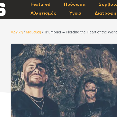
Featured
Πρόσωπα
Συμβου
Αθλητισμός
Υγεία
Διατροφή
Αρχική
/
Μουσική
/
Triumpher – Piercing the Heart of the Worl