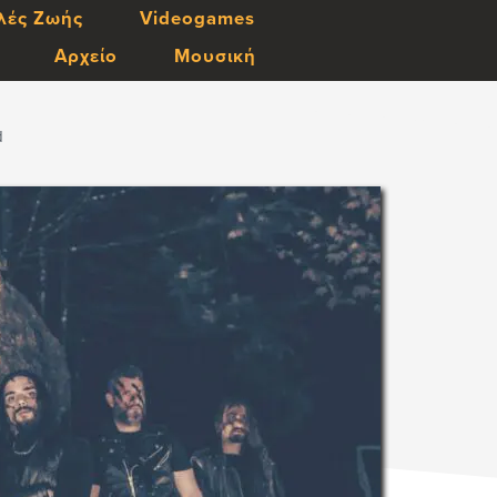
λές Ζωής
Videogames
Αρχείο
Μουσική
d