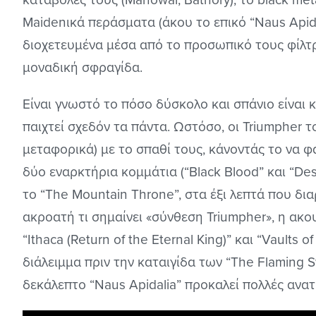
Maidenικά περάσματα (άκου το επικό “Naus Apidal
διοχετευμένα μέσα από το προσωπικό τους φίλτρ
μοναδική σφραγίδα.
Είναι γνωστό το πόσο δύσκολο και σπάνιο είναι 
παιχτεί σχεδόν τα πάντα. Ωστόσο, οι Triumpher 
μεταφορικά) με το σπαθί τους, κάνοντάς το να φα
δύο εναρκτήρια κομμάτια (“Black Blood” και “Des
το “The Mountain Throne”, στα έξι λεπτά που δι
ακροατή τι σημαίνει «σύνθεση Triumpher», η ακ
“Ithaca (Return of the Eternal King)” και “Vaults 
διάλειμμα πριν την καταιγίδα των “The Flaming S
δεκάλεπτο “Naus Apidalia” προκαλεί πολλές ανατρ