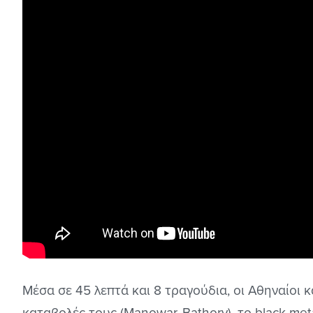
Μέσα σε 45 λεπτά και 8 τραγούδια, οι Αθηναίοι 
καταβολές τους (Manowar, Bathory), το black met