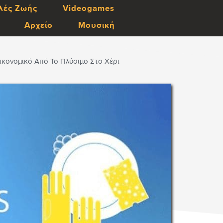
λές Ζωής
Videogames
Αρχείο
Μουσική
ικονομικό Από Το Πλύσιμο Στο Χέρι