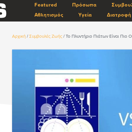
Featured
Πρόσωπα
Συμβου
Αθλητισμός
Υγεία
Διατροφή
Αρχική
/
Συμβουλές Ζωής
/
Το Πλυντήριο Πιάτων Είναι Πιο Ο