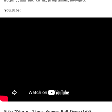
https://www.bbc.co.uk/programmes/b04yqbtc
YouTube:
Νέα Υόρκη - Times Square Ball Drop (1:00 -