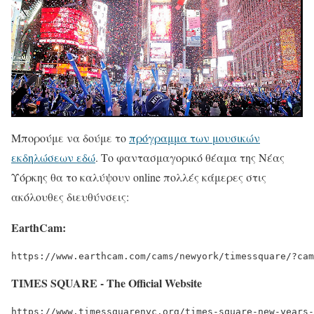
Μπορούμε να δούμε το
πρόγραμμα των μουσικών
εκδηλώσεων εδώ
. Το φαντασμαγορικό θέαμα της Νέας
Υόρκης θα το καλύψουν online πολλές κάμερες στις
ακόλουθες διευθύνσεις:
EarthCam:
https://www.earthcam.com/cams/newyork/timessquare/?cam
TIMES SQUARE - The Official Website
https://www.timessquarenyc.org/times-square-new-years-