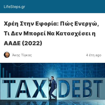
LifeSteps.gr
Χρέη Στην Εφορία: Πώς Ενεργώ,
Τι Δεν Μπορεί Να Κατασχέσει η
ΑΑΔΕ (2022)
Άκης Τίγκας
4 έτη ago