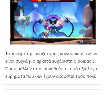
Το «σπορ» της αναζήτησης καινούριων τίτλων
είναι συχνά μια αρκετά ευχάριστη διαδικασία.
Πόσο μάλλον όταν συνοδεύεται από αξιόλογα
ευρήματα που δεν έχουν ακουστεί τόσο πολύ
όσο θα έπρεπε. Μία τέτοια περίπτωση είναι το
Blast Brigade VS The Evil Legion of Dr. Cread
Αρχική
(μιλάμε για τίτλο, όχι αστεία) της Allods Team