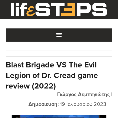
Skip
Skip
Skip
to
to
to
main
primary
footer
content
sidebar
Blast Brigade VS The Evil
Legion of Dr. Cread game
review (2022)
Γιώργος Δεμπεγιώτης
|
Δημοσίευση:
19 Ιανουαρίου 2023