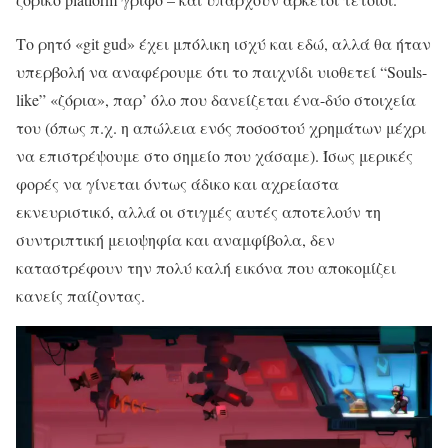
Το ρητό «git gud» έχει μπόλικη ισχύ και εδώ, αλλά θα ήταν
υπερβολή να αναφέρουμε ότι το παιχνίδι υιοθετεί “Souls-
like” «ζόρια», παρ’ όλο που δανείζεται ένα-δύο στοιχεία
του (όπως π.χ. η απώλεια ενός ποσοστού χρημάτων μέχρι
να επιστρέψουμε στο σημείο που χάσαμε). Ίσως μερικές
φορές να γίνεται όντως άδικο και αχρείαστα
εκνευριστικό, αλλά οι στιγμές αυτές αποτελούν τη
συντριπτική μειοψηφία και αναμφίβολα, δεν
καταστρέφουν την πολύ καλή εικόνα που αποκομίζει
κανείς παίζοντας.