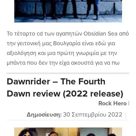
Το τέταρτο cd των αγαπητών Obsidian Sea από
την γειτονική μας Βουλγαρία είναι εδώ για
αξιολόγηση και μια πρώτη γνωριμία με την
μπάντα που δεν την είχα ακουστά για να πω
την αλήθεια. Είναι και τόσα τα συγκροτήματα
Dawnrider – The Fourth
μόνο στο doom που είναι αδύνατον να τους
Dawn review (2022 release)
ξέρω όλους ακόμα και τις underground
μπάντες. Οι φίλοι...
Rock Hero
|
Δημοσίευση:
30 Σεπτεμβρίου 2022