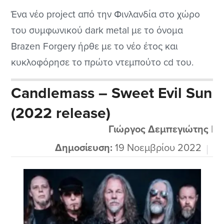
Ένα νέο project από την Φινλανδία στο χώρο
του συμφωνικού dark metal με το όνομα
Brazen Forgery ήρθε με το νέο έτος και
κυκλοφόρησε το πρώτο ντεμπούτο cd του.
Εκτός από dark metal υπάρχει μια μεγάλη
Candlemass – Sweet Evil Sun
ποικιλία στοιχείων ώστε να ικανοποιήσει όσο
(2022 release)
το δυνατόν ευρύτερο κοινό. Το αν τα
καταφέρνει εξαρτάται και από τα γούστα...
Γιώργος Δεμπεγιώτης
|
Δημοσίευση:
19 Νοεμβρίου 2022