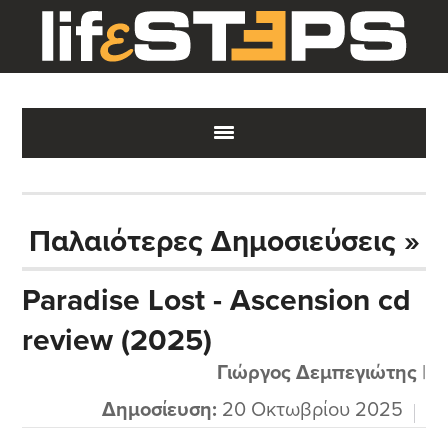
Skip
Skip
Skip
to
to
to
main
primary
footer
content
sidebar
Παλαιότερες Δημοσιεύσεις »
Paradise Lost - Ascension cd
review (2025)
Γιώργος Δεμπεγιώτης
|
Δημοσίευση:
20 Οκτωβρίου 2025