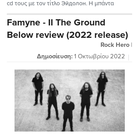
cd τους με τον τίτλο Эйдолон. Η μπάντα
υπάρχει από το 2003 αλλά αυτό είναι μόλις το
Famyne - II The Ground
τέταρτο cd της. Έχουν και αρκετά ep και
Below review (2022 release)
singles σε όλες τις κυκλοφορίες τους. Ευτυχώς
στο...
Rock Hero
|
Δημοσίευση:
1 Οκτωβρίου 2022