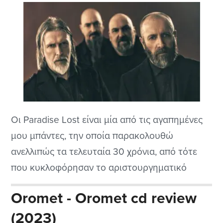
Οι Paradise Lost είναι μία από τις αγαπημένες
μου μπάντες, την οποία παρακολουθώ
ανελλιπώς τα τελευταία 30 χρόνια, από τότε
που κυκλοφόρησαν το αριστουργηματικό
“Draconian Times”, το οποίο ήταν ίσως και ο
Oromet - Oromet cd review
τελευταίος δίσκος τους που είχε σχεδόν
(2023)
καθολική αποδοχή.