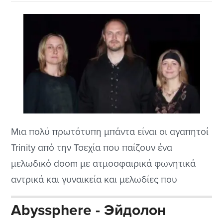
Μια πολύ πρωτότυπη μπάντα είναι οι αγαπητοί
Trinity από την Τσεχία που παίζουν ένα
μελωδικό doom με ατμοσφαιρικά φωνητικά
αντρικά και γυναικεία και μελωδίες που
περισσεύουν. Στην αρχή όταν το έβαλα νόμιζα
Abyssphere - Эйдолон
ότι θα μοιάζουν στους θρυλικούς Haggard η