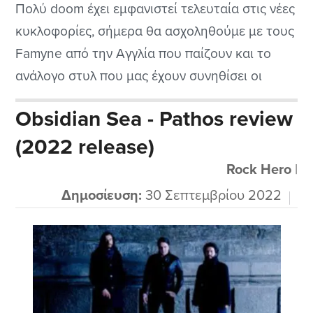
Πολύ doom έχει εμφανιστεί τελευταία στις νέες
κυκλοφορίες, σήμερα θα ασχοληθούμε με τους
Famyne από την Αγγλία που παίζουν και το
ανάλογο στυλ που μας έχουν συνηθίσει οι
γνωστές μπάντες από το Ηνωμένο Βασίλειο.
Obsidian Sea - Pathos review
Έχουν καθαρά φωνητικά και στην αρχή μου
(2022 release)
θύμισαν σαν να ακούω τους παλιούς The Cult
σε doom είδος. Βέβαια είναι σχετικά...
Rock Hero
|
Δημοσίευση:
30 Σεπτεμβρίου 2022