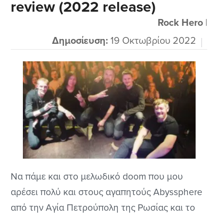
review (2022 release)
και τους Sins of the Beloved που άκουγα
παλιότερα αλλά αυτοί ήταν σε άλλο είδος
Rock Hero
|
μουσικό....
Δημοσίευση:
19 Οκτωβρίου 2022
Να πάμε και στο μελωδικό doom που μου
αρέσει πολύ και στους αγαπητούς Abyssphere
από την Αγία Πετρούπολη της Ρωσίας και το