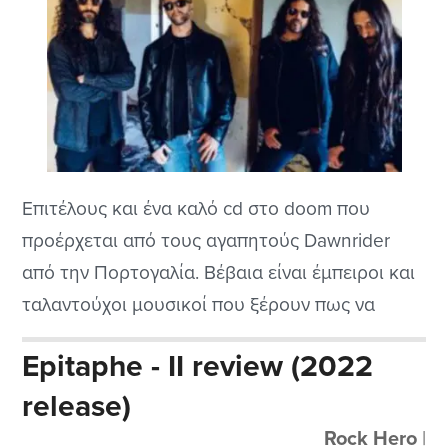
Επιτέλους και ένα καλό cd στο doom που
προέρχεται από τους αγαπητούς Dawnrider
από την Πορτογαλία. Βέβαια είναι έμπειροι και
ταλαντούχοι μουσικοί που ξέρουν πως να
φτιάξουν το σωστό δημιούργημα. Έχουν
Epitaphe - II review (2022
ιδρυθεί το 2004 και αυτό είναι το τέταρτο
release)
ολοκληρωμένο τους cd. Μου αρέσει που τους
βοήθησε και ο θρυλικός Fernado των
Rock Hero
|