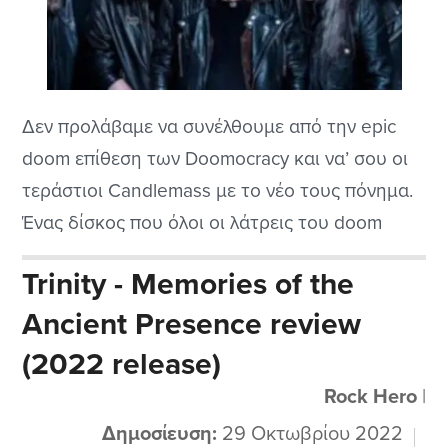
Δεν προλάβαμε να συνέλθουμε από την epic
doom επίθεση των Doomocracy και να’ σου οι
τεράστιοι Candlemass με το νέο τους πόνημα.
Ένας δίσκος που όλοι οι λάτρεις του doom
ήχου ανέμεναν με μεγάλη ανυπομονησία,
Trinity - Memories of the
καθώς κάθε δισκογραφική απόπειρα του Leif
Ancient Presence review
Edling και της (όποιας) παρέας του, είναι μια
είδηση που χρήζει προσοχής και μελέτης.
(2022 release)
Rock Hero
|
Δημοσίευση:
29 Οκτωβρίου 2022