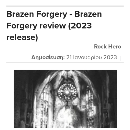
μου αρέσει και σε στυλ που φέρνει λίγο προς
Brazen Forgery - Brazen
την εκεί μεριά σαν τους αγαπητούς While
Forgery review (2023
Heaven Wept αλλά σε πιο αργό στυλ,
βασανιστικό όπως ταιριάζει σε...
release)
Rock Hero
|
Δημοσίευση:
21 Ιανουαρίου 2023