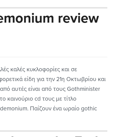
ετά χρόνια από την βιογραφία που
demonium review
ανε στο επίσημο facebook τους, δηλαδή
χει ένα...
λές καλές κυκλοφορίες και σε
φορετικά είδη για την 21η Οκτωβρίου και
 από αυτές είναι από τους Gothminister
 το καινούριο cd τους με τίτλο
demonium. Παίζουν ένα ωραίο gothic
strial rock /metal που μοιάζει με τις
ντες από Γερμανία μεριά. Παρόλο που τα