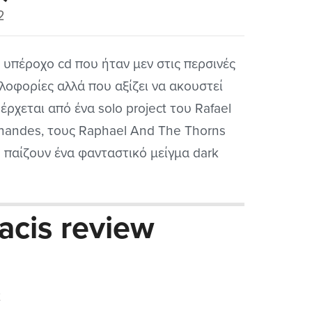
2
 υπέροχο cd που ήταν μεν στις περσινές
λοφορίες αλλά που αξίζει να ακουστεί
έρχεται από ένα solo project του Rafael
nandes, τους Raphael And The Thorns
 παίζουν ένα φανταστικό μείγμα dark
al με gothic αλλά και doom στοιχεία.
έρχονται από την Πορτογαλία την χώρα
acis review
 αγαπημένων Moonspell αλλά και των
sya και αυτό...
2