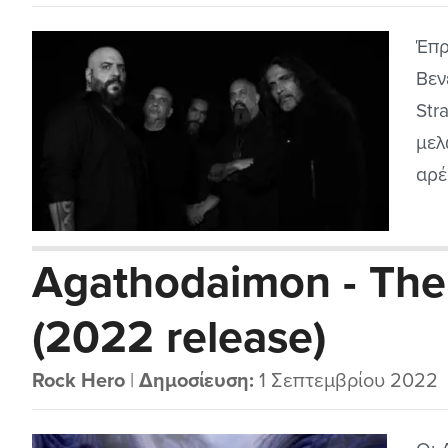
Έπρ
Βεν
Str
μελ
αρέ
μου
198
Agathodaimon - The
πίσ
(2022 release)
Rock Hero
|
Δημοσίευση:
1 Σεπτεμβρίου 2022