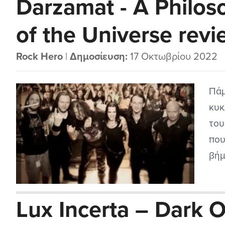
Darzamat - A Philos
παι
επι
of the Universe revi
Rock Hero
|
Δημοσίευση:
17 Οκτωβρίου 2022
Πάμ
κυκ
του
που
βήμ
202
την
Lux Incerta – Dark 
πολ