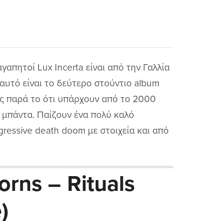
αγαπητοί Lux Incerta είναι από την Γαλλία
 αυτό είναι το δεύτερο στούντιο album
ς παρά το ότι υπάρχουν από το 2000
 μπάντα. Παίζουν ένα πολύ καλό
gressive death doom με στοιχεία και από
α είδη αλλά και πολύ ευχάριστο στο
υσμα. Μου θύμισε σαν να παίζουν οι
rns – Rituals
nspell doom στο σκοτεινό τους...
)