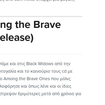
κιλία στοιχείων ώστε να ικανοποιήσει όσο
δυνατόν ευρύτερο κοινό. Το αν τα
ng the Brave
αφέρνει εξαρτάται και από τα γούστα...
elease)
πάμε και στις Black Widows από την
τογαλία και το καινούριο τους cd με
λο Among the Brave Ones που μόλις
λοφόρησε και όπως λένε και οι ίδιες
στρεψαν δριμύτερες μετά από χρόνια για
κατακτήσουν την κορυφή. Βέβαια λείπουν