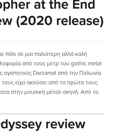
opher at the End
διά είναι από την Νορβηγία έχουν την
ρροές τους στην...
ew (2020 release)
ε πάλι σε μια παλιότερη αλλά καλή
λοφορία από τους μετρ του gothic metal
ς αγαπητούς Darzamat από την Πολωνία
 τους είχα ακούσει από τα πρώτα τους
ατα στην μουσική μέταλ σκηνή. Από το
0 και μετά δεν έχω ακούσει κάτι νέο για
 μπάντα, ελπίζω να συνεχίσουν. Είναι
Odyssey review
ύ έμπειρη μπάντα και από...