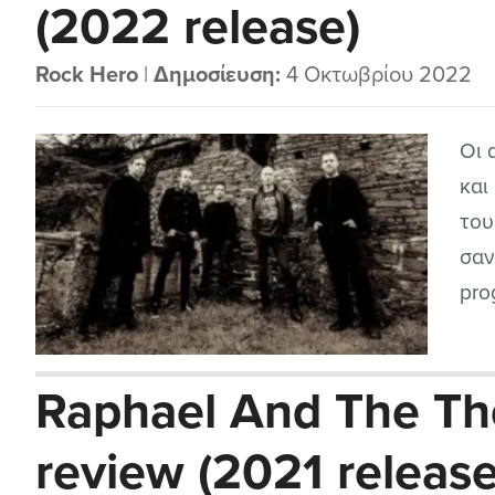
(2022 release)
Rock Hero
|
Δημοσίευση:
4 Οκτωβρίου 2022
Οι 
και
του
σαν
pro
άλλ
άκο
Raphael And The Tho
Moo
review (2021 release