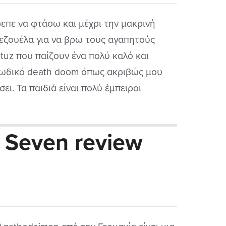
επε να φτάσω και μέχρι την μακρινή
εζουέλα για να βρω τους αγαπητούς
atuz που παίζουν ένα πολύ καλό και
ωδικό death doom όπως ακριβώς μου
σει. Τα παιδιά είναι πολύ έμπειροι
σικοί μιας και η μπάντα υπάρχει από το
5 αν διάβασα καλά. Ούτε εγώ δεν το
 Seven review
τευα στην αρχή ότι είναι τόσο έμπειροι...