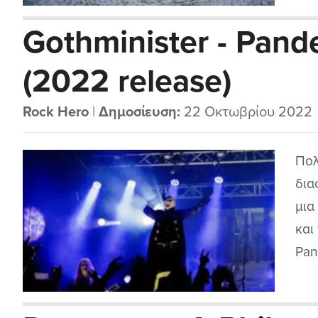
αρκ
Gothminister - Pan
βάλ
υπάρ
(2022 release)
Rock Hero
|
Δημοσίευση:
22 Οκτωβρίου 2022
Πολ
δια
μια
και
Pan
indu
μπά