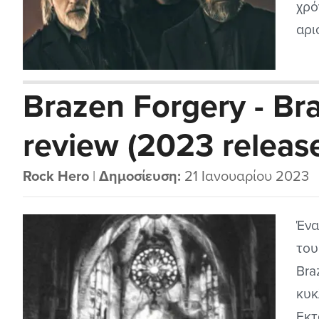
χρό
αρι
οπο
του
Brazen Forgery - Br
review (2023 releas
Rock Hero
|
Δημοσίευση:
21 Ιανουαρίου 2023
Ένα
του
Bra
κυκ
Εκτ