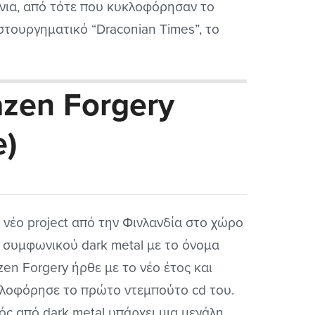
νια, από τότε που κυκλοφόρησαν το
στουργηματικό “Draconian Times”, το
ίο ήταν ίσως και ο τελευταίος δίσκος
ς που είχε σχεδόν καθολική αποδοχή.
azen Forgery
e)
 νέο project από την Φινλανδία στο χώρο
 συμφωνικού dark metal με το όνομα
zen Forgery ήρθε με το νέο έτος και
λοφόρησε το πρώτο ντεμπούτο cd του.
ός από dark metal υπάρχει μια μεγάλη