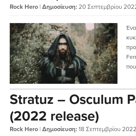
Rock Hero
|
Δημοσίευση:
20 Σεπτεμβρίου 202
Ένα
κυκ
προ
Fer
που
met
Προ
Stratuz – Osculum P
των
Gla
(2022 release)
Rock Hero
|
Δημοσίευση:
18 Σεπτεμβρίου 202