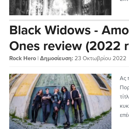
ποι
το 
Black Widows - Amo
κατ
Ones review (2022 r
Rock Hero
|
Δημοσίευση:
23 Οκτωβρίου 2022
Ας 
Πορ
τίτ
κυκ
επέ
να 