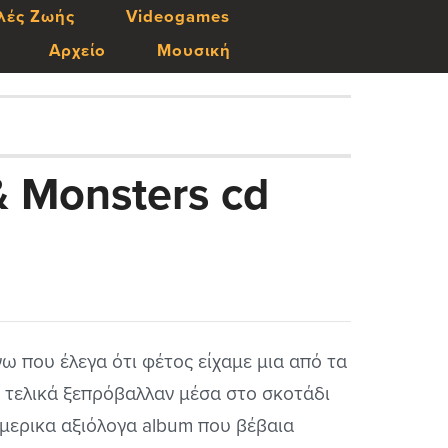
λές Ζωής
Videogames
Αρχείο
Μουσική
& Monsters cd
ω που έλεγα ότι φέτος είχαμε μια από τα
α τελικά ξεπρόβαλλαν μέσα στο σκοτάδι
 μερικα αξιόλογα album που βέβαια