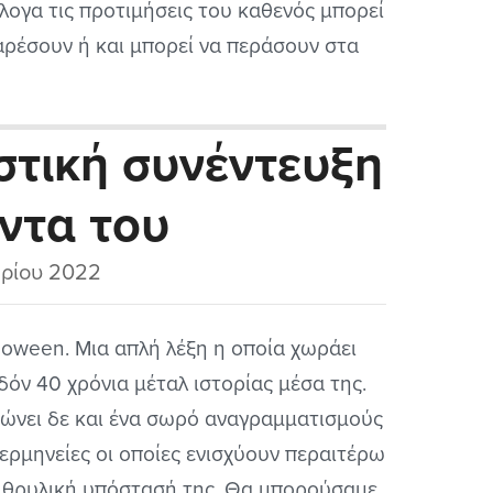
λογα τις προτιμήσεις του καθενός μπορεί
αρέσουν ή και μπορεί να περάσουν στα
τητα. Επειδή εδώ έχω να κάνω με το 17ο
των θρυλικών Helloween που τους
στική συνέντευξη
ύω για πολλά χρόνια σχεδόν...
ντα του
tal (2022)
ρίου 2022
loween. Μια απλή λέξη η οποία χωράει
δόν 40 χρόνια μέταλ ιστορίας μέσα της.
ώνει δε και ένα σωρό αναγραμματισμούς
 ερμηνείες οι οποίες ενισχύουν περαιτέρω
 θρυλική υπόστασή της. Θα μπορούσαμε