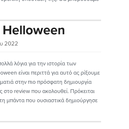
την μεταμορφώσουμε σε Hello - Win
αδή Γειά σας - Νίκη, μια παράφραση που
- Helloween
ίζει λίγο το ρηθέν από τον Ιούλιο
σαρα...
ου 2022
πολλά λόγια για την ιστορία των
loween είναι περιττά για αυτό ας ρίξουμε
 ματιά στην πιο πρόσφατη δημιουργία
ς στο review που ακολουθεί. Πρόκειται
 τη μπάντα που ουσιαστικά δημιούργησε
κληρο ιδίωμα, αφενός με το
ed/thrash κεραυνό “Walls of Jericho” του
5, αφετέρου με τα δύο “Keeper of the