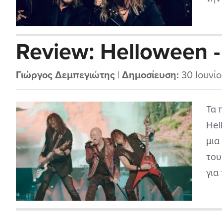
να 
δηλ
Review: Helloween 
θυμ
Καί
Γιώργος Δεμπεγιώτης
|
Δημοσίευση:
30 Ιουνί
Τα 
Hel
μια
του
για
ολό
spe
198