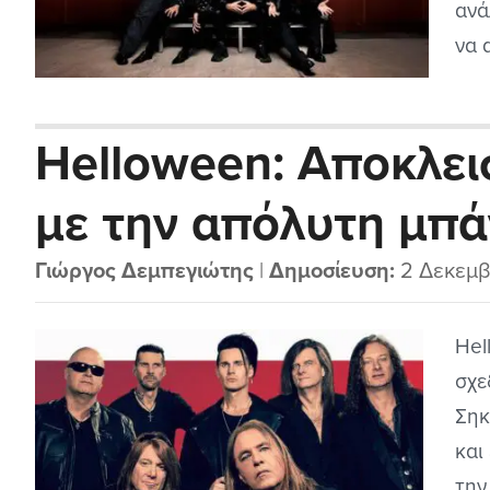
ανά
να 
αζή
cd 
Helloween: Αποκλει
ακο
με την απόλυτη μπά
μελωδικού speed me
Γιώργος Δεμπεγιώτης
|
Δημοσίευση:
2 Δεκεμβ
Hel
σχε
Σηκ
και
την