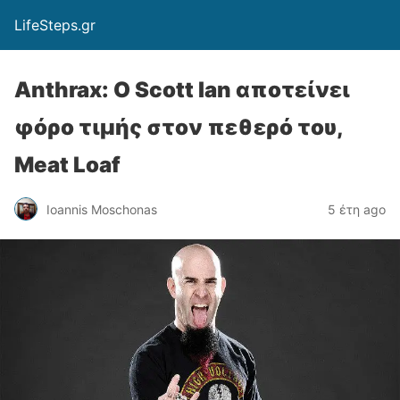
LifeSteps.gr
Anthrax: Ο Scott Ian αποτείνει
φόρο τιμής στον πεθερό του,
Meat Loaf
Ioannis Moschonas
5 έτη ago