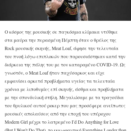
Ο κόσμος της μουσικής σε παγκόσμια κλίμακα ντύθηκε
στα μαύρα την περασμένη Πέμπτη όταν ο θρύλος της
Rock μουσικής σκηνής, Meat Loaf, άφησε την τελευταία
του πνοή λόγω επιπλοκών που παρουσιάστηκαν κατά την
διάρκεια της πάλης του με τον καταραμένο COVID-19. Ως
γνωστόν, ο Meat Loaf ήταν παχύσαρκος και είχε
εμφανίσει αρκετά προβλήματα υγείας τα τελευταία
χρόνια με λιποθυμίες επί σκηνής, άσθμα και προβλήματα
με την σπονδυλική στήλη. Μεγαλώσαμε με τα τραγούδια
του θρυλικού αυτού ροκερ που μας προσέφερε ανείπωτες
μουσικές απολαύσεις από την εποχή του υπέροχου
Modern Girl μέχρι το λατρεμένο I’d Do Anything for Love
(But I Won’t Do That), το εκκωφαντικό Everything Louder than