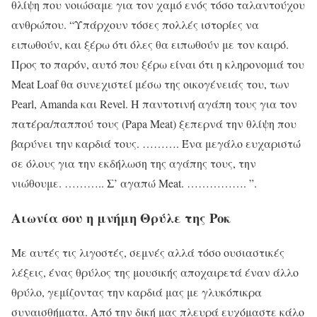
θλίψη που νοιώσαμε για τον χαμό ενός τόσο ταλαντούχου
ανθρώπου. “Υπάρχουν τόσες πολλές ιστορίες να
ειπωθούν, και ξέρω ότι όλες θα ειπωθούν με τον καιρό.
Προς το παρόν, αυτό που ξέρω είναι ότι η κληρονομιά του
Meat Loaf θα συνεχιστεί μέσω της οικογένειάς του, των
Pearl, Amanda και Revel. Η παντοτινή αγάπη τους για τον
πατέρα/παππού τους (Papa Meat) ξεπερνά την θλίψη που
βαρύνει την καρδιά τους. ………. Ένα μεγάλο ευχαριστώ
σε όλους για την εκδήλωση της αγάπης τους, την
νιώθουμε. ……….. Σ’ αγαπώ Meat. ……………. ”.
Αιωνία σου η μνήμη
Θρύλε
της Ροκ
Με αυτές τις λιγοστές, σεμνές αλλά τόσο ουσιαστικές
λέξεις, ένας θρύλος της μουσικής αποχαιρετά έναν άλλο
θρύλο, γεμίζοντας την καρδιά μας με γλυκόπικρα
συναισθήματα. Από την δική μας πλευρά ευχόμαστε κάλο