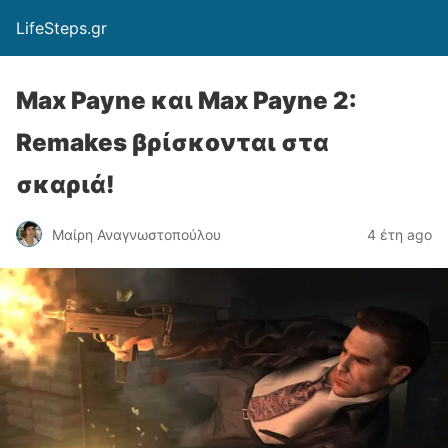
LifeSteps.gr
Max Payne και Max Payne 2:
Remakes βρίσκονται στα
σκαριά!
Μαίρη Αναγνωστοπούλου
4 έτη ago