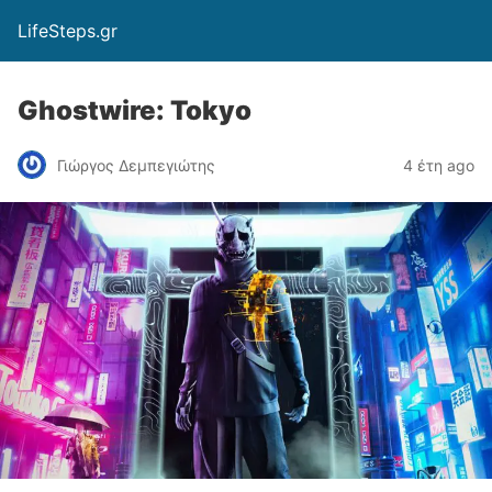
LifeSteps.gr
Ghostwire: Tokyo
Γιώργος Δεμπεγιώτης
4 έτη ago