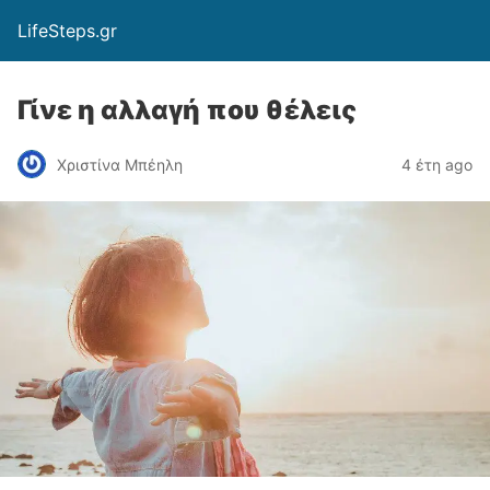
LifeSteps.gr
Γίνε η αλλαγή που θέλεις
Χριστίνα Μπέηλη
4 έτη ago