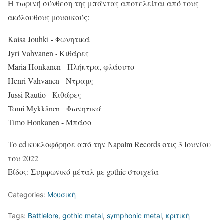
Η τωρινή σύνθεση της μπάντας αποτελείται από τους
ακόλουθους μουσικούς:
Kaisa Jouhki - Φωνητικά
Jyri Vahvanen - Κιθάρες
Maria Honkanen - Πλήκτρα, φλάουτο
Henri Vahvanen - Ντραμς
Jussi Rautio - Κιθάρες
Tomi Mykkänen - Φωνητικά
Timo Honkanen - Μπάσο
Το cd κυκλοφόρησε από την Napalm Records στις 3 Ιουνίου
του 2022
Είδος: Συμφωνικό μέταλ με gothic στοιχεία
Categories:
Μουσική
Tags:
Battlelore
,
gothic metal
,
symphonic metal
,
κριτική