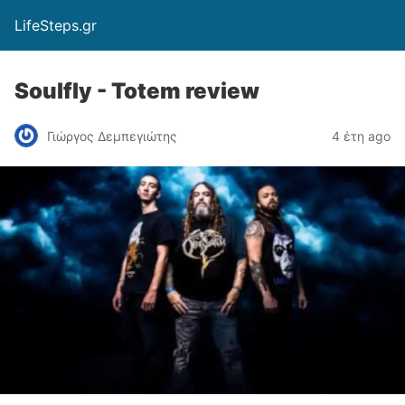
LifeSteps.gr
Soulfly - Totem review
Γιώργος Δεμπεγιώτης
4 έτη ago