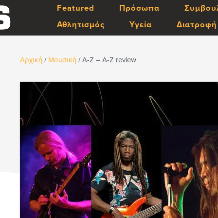
Featured
Πρόσωπα
Συμβου
Αθλητισμός
Υγεία
Διατροφή
Αρχική
/
Μουσική
/
A-Z – A-Z review