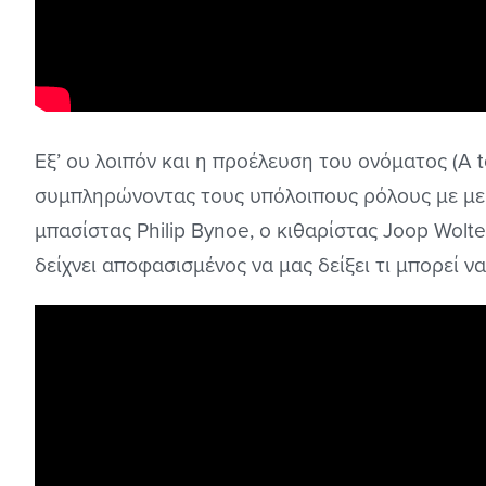
Εξ’ ου λοιπόν και η προέλευση του ονόματος (Α t
συμπληρώνοντας τους υπόλοιπους ρόλους με με
μπασίστας Philip Bynoe, ο κιθαρίστας Joop Wolter
δείχνει αποφασισμένος να μας δείξει τι μπορεί να