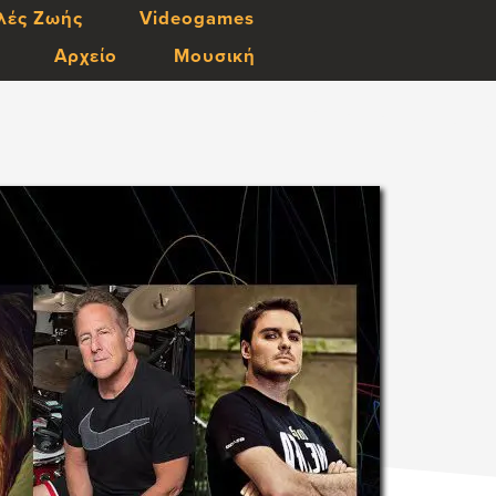
λές Ζωής
Videogames
Αρχείο
Μουσική