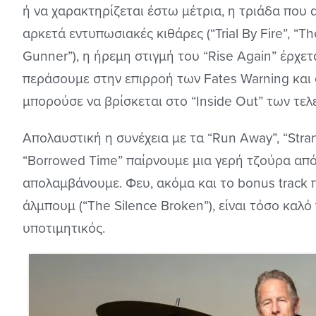
ή να χαρακτηρίζεται έστω μέτρια, η τριάδα που αν
αρκετά εντυπωσιακές κιθάρες (“Trial By Fire”, “T
Gunner”), η ήρεμη στιγμή του “Rise Again” έρχε
περάσουμε στην επιρροή των Fates Warning και
μπορούσε να βρίσκεται στο “Inside Out” των τελ
Απολαυστική η συνέχεια με τα “Run Away”, “Stran
“Borrowed Time” παίρνουμε μια γερή τζούρα από
απολαμβάνουμε. Φευ, ακόμα και το bonus track 
άλμπουμ (“The Silence Broken”), είναι τόσο καλό
υποτιμητικός.