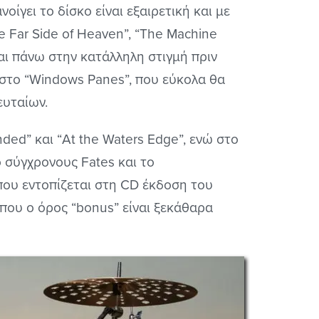
οίγει το δίσκο είναι εξαιρετική και με
he Far Side of Heaven”, “The Machine
ται πάνω στην κατάλληλη στιγμή πριν
 στο “Windows Panes”, που εύκολα θα
ευταίων.
ded” και “At the Waters Edge”, ενώ στο
 σύγχρονους Fates και το
που εντοπίζεται στη CD έκδοση του
 που ο όρος “bonus” είναι ξεκάθαρα