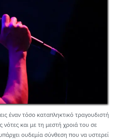
χεις έναν τόσο καταπληκτικό τραγουδιστή
ς νότες και με τη μεστή χροιά του σε
 υπάρχει ουδεμία σύνθεση που να υστερεί