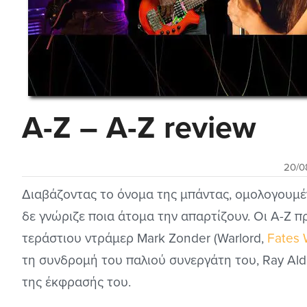
A-Z – A-Z review
20/0
Διαβάζοντας το όνομα της μπάντας, ομολογουμέ
δε γνώριζε ποια άτομα την απαρτίζουν. Οι A-Z πρ
τεράστιου ντράμερ Mark Zonder (Warlord,
Fates 
τη συνδρομή του παλιού συνεργάτη του, Ray Ald
της έκφρασής του.