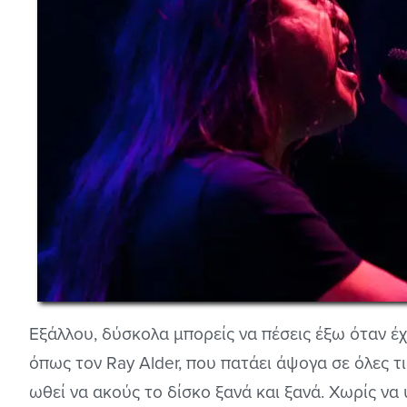
Εξάλλου, δύσκολα μπορείς να πέσεις έξω όταν έ
όπως τον Ray Alder, που πατάει άψογα σε όλες τι
ωθεί να ακούς το δίσκο ξανά και ξανά. Χωρίς να