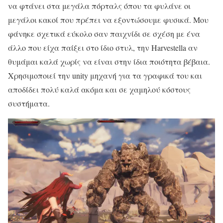
να φτάνει στα μεγάλα πόρταλς όπου τα φυλάνε οι
μεγάλοι κακοί που πρέπει να εξοντώσουμε φυσικά. Μου
φάνηκε σχετικά εύκολο σαν παιχνίδι σε σχέση με ένα
άλλο που είχα παίξει στο ίδιο στυλ, την Harvestella αν
θυμάμαι καλά χωρίς να είναι στην ίδια ποιότητα βέβαια.
Χρησιμοποιεί την unity μηχανή για τα γραφικά του και
αποδίδει πολύ καλά ακόμα και σε χαμηλού κόστους
συστήματα.