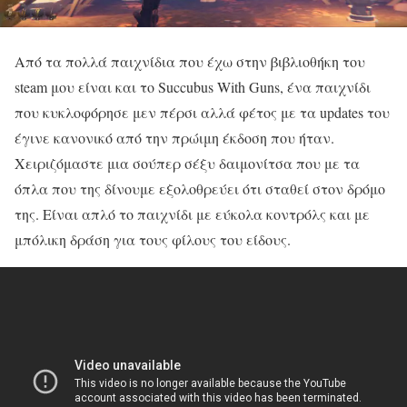
Από τα πολλά παιχνίδια που έχω στην βιβλιοθήκη του
steam μου είναι και το Succubus With Guns, ένα παιχνίδι
που κυκλοφόρησε μεν πέρσι αλλά φέτος με τα updates του
έγινε κανονικό από την πρώιμη έκδοση που ήταν.
Χειριζόμαστε μια σούπερ σέξυ δαιμονίτσα που με τα
όπλα που της δίνουμε εξολοθρεύει ότι σταθεί στον δρόμο
της. Είναι απλό το παιχνίδι με εύκολα κοντρόλς και με
μπόλικη δράση για τους φίλους του είδους.