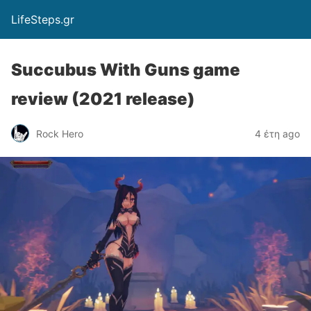
LifeSteps.gr
Succubus With Guns game
review (2021 release)
Rock Hero
4 έτη ago