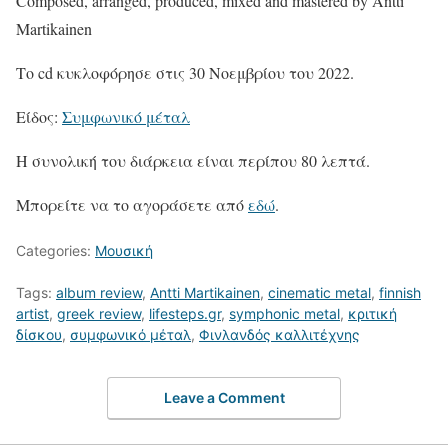
Composed, arranged, produced, mixed and mastered by Antti
Martikainen
Το cd κυκλοφόρησε στις 30 Νοεμβρίου του 2022.
Είδος:
Συμφωνικό μέταλ
Η συνολική του διάρκεια είναι περίπου 80 λεπτά.
Μπορείτε να το αγοράσετε από
εδώ
.
Categories:
Μουσική
Tags:
album review
,
Antti Martikainen
,
cinematic metal
,
finnish
artist
,
greek review
,
lifesteps.gr
,
symphonic metal
,
κριτική
δίσκου
,
συμφωνικό μέταλ
,
Φινλανδός καλλιτέχνης
Leave a Comment