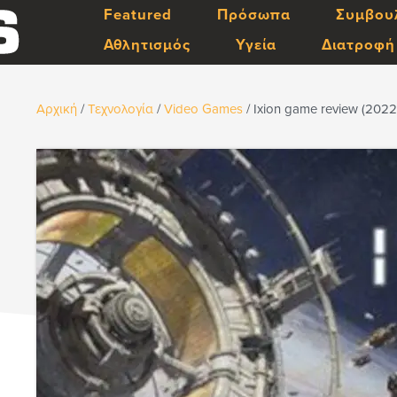
Featured
Πρόσωπα
Συμβου
Αθλητισμός
Υγεία
Διατροφή
Αρχική
/
Τεχνολογία
/
Video Games
/
Ixion game review (2022 