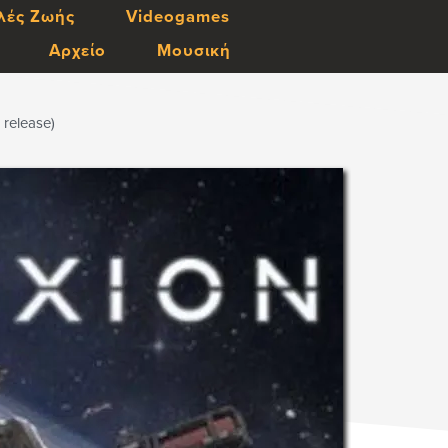
λές Ζωής
Videogames
Αρχείο
Μουσική
release)