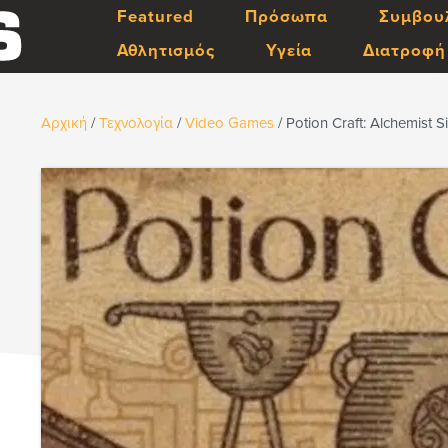
Featured
Πρόσωπα
Συμβου
Αθλητισμός
Υγεία
Διατροφή
Αρχική
/
Τεχνολογία
/
Video Games
/
Potion Craft: Alchemist 