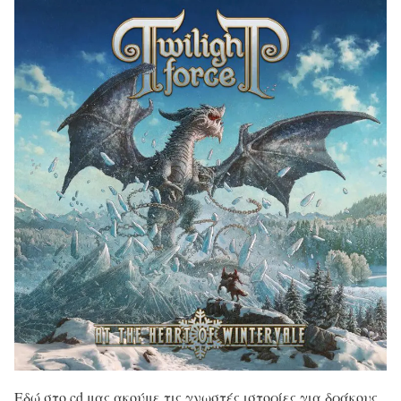
Εδώ στο cd μας ακούμε τις γνωστές ιστορίες για δράκους