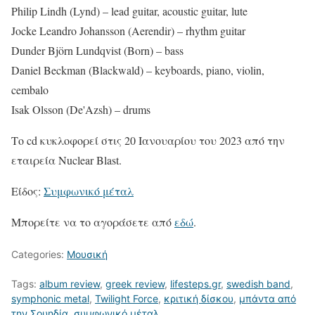
Philip Lindh (Lynd) – lead guitar, acoustic guitar, lute
Jocke Leandro Johansson (Aerendir) – rhythm guitar
Dunder Björn Lundqvist (Born) – bass
Daniel Beckman (Blackwald) – keyboards, piano, violin,
cembalo
Isak Olsson (De'Azsh) – drums
Το cd κυκλοφορεί στις 20 Ιανουαρίου του 2023 από την
εταιρεία Nuclear Blast.
Είδος:
Συμφωνικό μέταλ
Μπορείτε να το αγοράσετε από
εδώ
.
Categories:
Μουσική
Tags:
album review
,
greek review
,
lifesteps.gr
,
swedish band
,
symphonic metal
,
Twilight Force
,
κριτική δίσκου
,
μπάντα από
την Σουηδία
,
συμφωνικό μέταλ