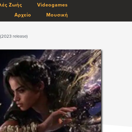
λές Ζωής
Videogames
Αρχείο
Μουσική
2023 release)