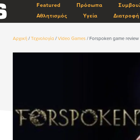
Featured
Πρόσωπα
Συμβου
Αθλητισμός
Υγεία
Διατροφή
Αρχική
/
Τεχνολογία
/
Video Games
/
Forspoken game review (