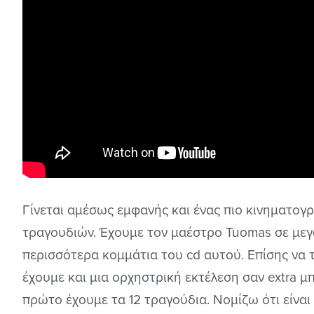
Γίνεται αμέσως εμφανής και ένας πιο κινηματογ
τραγουδιών. Έχουμε τον μαέστρο Tuomas σε μεγά
περισσότερα κομμάτια του cd αυτού. Επίσης να το
έχουμε και μια ορχηστρική εκτέλεση σαν extra 
πρώτο έχουμε τα 12 τραγούδια. Νομίζω ότι είναι