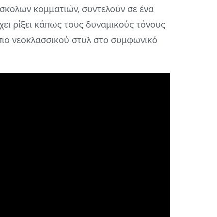
ύσκολων κομματιών, συντελούν σε ένα
χει ρίξει κάπως τους δυναμικούς τόνους
ς πιο νεοκλασσικού στυλ στο συμφωνικό