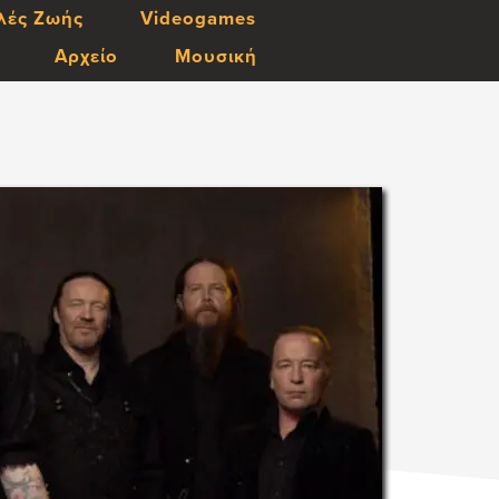
λές Ζωής
Videogames
Αρχείο
Μουσική