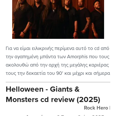
Για να είμαι ειλικρινής περίμενα αυτό το cd από
την αγαπημένη μπάντα των Amorphis που τους
ακολουθώ από την αρχή της μεγάλης καριέρας
τους την δεκαετία του 90' και μέχρι και σήμερα
που μας παρουσίασαν αυτό το καινούριο
Helloween - Giants &
δημιούργημα. Μάλιστα έχουν αλλάξει και το
Monsters cd review (2025)
στυλ τους και από σκληρό ήχο στα πρώτα cd
μετά το...
Rock Hero
|