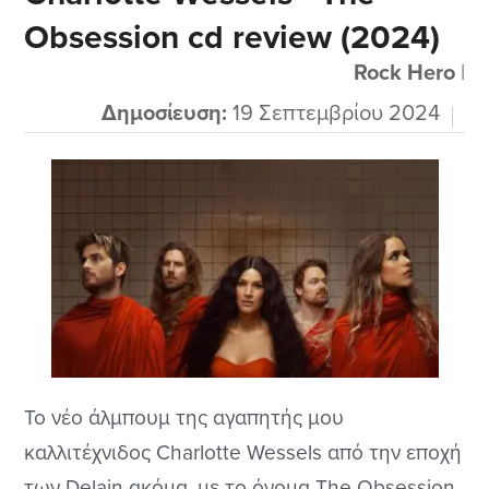
Obsession cd review (2024)
Helloween που τους ακούω για πολλά χρόνια
σχεδόν...
Rock Hero
|
Δημοσίευση:
19 Σεπτεμβρίου 2024
Το νέο άλμπουμ της αγαπητής μου
καλλιτέχνιδος Charlotte Wessels από την εποχή
των Delain ακόμα, με το όνομα The Obsession,