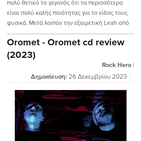
πολύ θετικό το γεγονός ότι τα περισσότερα
είναι πολύ καλής ποιότητας για το είδος τους
φυσικά. Μετά λοιπόν την εξαιρετική Leah από
τον μακρινό Καναδά πάμε και στην Πορτογαλία
Oromet - Oromet cd review
να ακούσουμε τους πολύ καλούς στο είδος
(2023)
τους Dark Oath που κυκλοφόρησαν πρόσφατα
το δημιούργημα τους. Παίζουν ένα συμφωνικό
Rock Hero
|
μελωδικό...
Δημοσίευση:
26 Δεκεμβρίου 2023