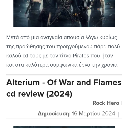
Μετά από μια αναγκαία απουσία λόγω κυρίως
της προώθησης του προηγούμενου πάρα πολύ
καλού cd τους με τον τίτλο Pirates που ήταν
και στα καλύτερα συμφωνικά έργα την χρονιά
που κυκλοφόρησε και το είχα παρουσιάσει
Alterium - Of War and Flames
αμέσως οι αγαπημένοι Visions of Atlantis
cd review (2024)
επέστρεψαν με την συνέχεια, το Pirates II
Armada μιας και το έχουν ρίξει στο...
Rock Hero
|
Δημοσίευση:
16 Μαρτίου 2024