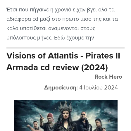
Έτσι που πήγαινε η χρονιά είχαν βγει όλα τα
αδιάφορα cd μαζί στο πρώτο μισό της και τα
καλά υποτίθεται αναμένονται στους
υπόλοιπους μήνες. Εδώ έχουμε την
κυκλοφορία της γλυκύτατης τραγουδίστριας
Visions of Atlantis - Pirates II
των Epica, της θρυλικής Simone Simons που σε
Armada cd review (2024)
συνεργασία με τον μεγάλο μαέστρο Arjen
Lucassen των Ayreon φυσικά φτιάξανε ένα
Rock Hero
|
πειραματικό να το πω...
Δημοσίευση:
4 Ιουλίου 2024