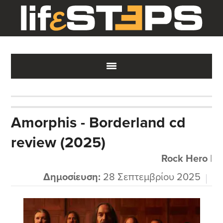
Skip
Skip
Skip
to
to
to
main
primary
footer
content
sidebar
Amorphis - Borderland cd
review (2025)
Rock Hero
|
Δημοσίευση:
28 Σεπτεμβρίου 2025