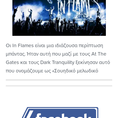
Οι In Flames είναι μια ιδιάζουσα περίπτωση
μπάντας. Ήταν αυτή που μαζί με τους At The
Gates και τους Dark Tranquility ξεκίνησαν αυτό
που ονομάζουμε ως «Σουηδικό μελωδικό
death» ήχο, ο οποίος μέχρι και σήμερα
συνεχίζει να διατηρεί το ενδιαφέρον αρκετών
Αρχική
οπαδών του σκληρού ήχου.
Πλευρική
Στήλη