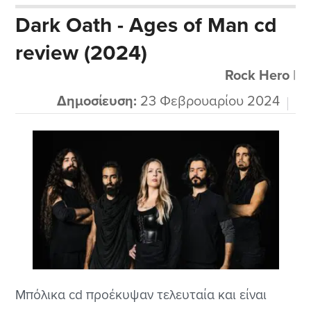
αλλά είναι κοντά μας σχετικά στην Κροατία
Dark Oath - Ages of Man cd
συγκεκριμένα και δεν έχω παρουσιάσει μπάντα
review (2024)
από εκεί μιας και είναι λίγες μάλλον που
βγαίνουν στο προσκήνιο. Είπα να δώσω στους
Rock Hero
|
φίλους...
Δημοσίευση:
23 Φεβρουαρίου 2024
Μπόλικα cd προέκυψαν τελευταία και είναι