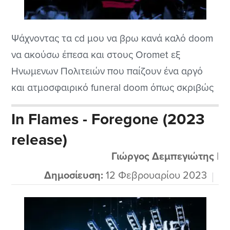
Ψάχνοντας τα cd μου να βρω κανά καλό doom
να ακούσω έπεσα και στους Oromet εξ
Ηνωμενων Πολιτειών που παίζουν ένα αργό
και ατμοσφαιρικό funeral doom όπως σκριβώς
μου αρέσει και σε στυλ που φέρνει λίγο προς
In Flames - Foregone (2023
την εκεί μεριά σαν τους αγαπητούς While
release)
Heaven Wept αλλά σε πιο αργό στυλ,
βασανιστικό όπως ταιριάζει σε...
Γιώργος Δεμπεγιώτης
|
Δημοσίευση:
12 Φεβρουαρίου 2023