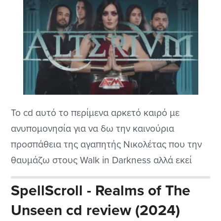
Το cd αυτό το περίμενα αρκετό καιρό με
ανυπομονησία για να δω την καινούρια
προσπάθεια της αγαπητής Νικολέτας που την
θαυμάζω στους Walk in Darkness αλλά εκεί
έχει και την βοήθεια του μεγάλου μαέστρου,
SpellScroll - Realms of The
του Shaman. Μετά λοιπόν τους Kalidia και την
Unseen cd review (2024)
απόπειρα για κάτι διαφορετικό με τις Ερινύες,