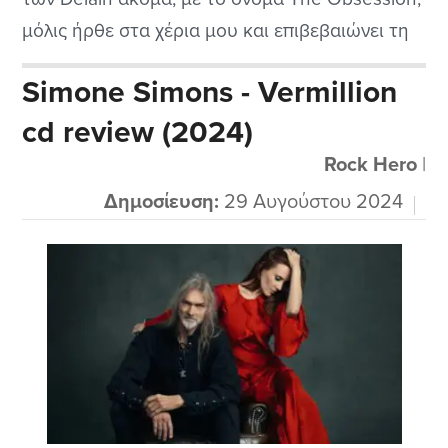
μόλις ήρθε στα χέρια μου και επιβεβαιώνει τη
μετάβασή της από μια από τις κορυφαίες
Simone Simons - Vermillion
εκπροσώπους του symphonic metal σε μια από
cd review (2024)
τις πιο ενδιαφέρουσες προσωπικότητες της
σύγχρονης μουσικής σκηνής μαζί με τις άλλες
Rock Hero
|
αξιόλογες...
Δημοσίευση:
29 Αυγούστου 2024