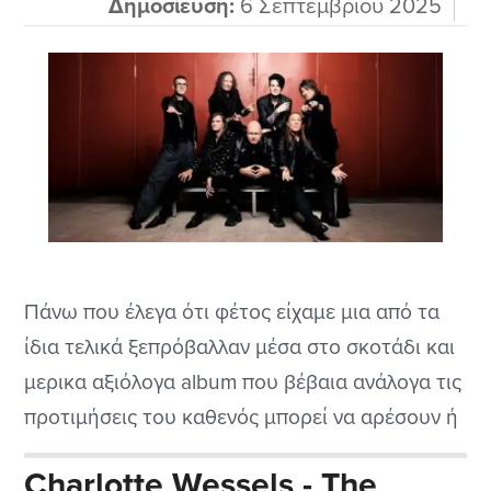
Δημοσίευση:
6 Σεπτεμβρίου 2025
Πάνω που έλεγα ότι φέτος είχαμε μια από τα
ίδια τελικά ξεπρόβαλλαν μέσα στο σκοτάδι και
μερικα αξιόλογα album που βέβαια ανάλογα τις
προτιμήσεις του καθενός μπορεί να αρέσουν ή
και μπορεί να περάσουν στα αζήτητα. Επειδή
Charlotte Wessels - The
εδώ έχω να κάνω με το 17ο cd των θρυλικών