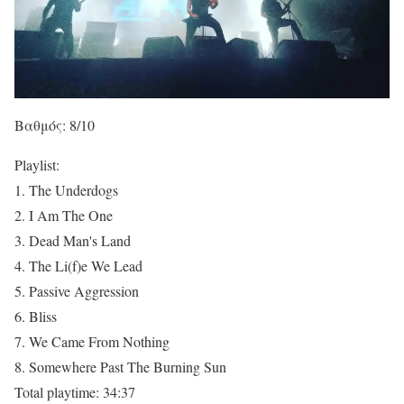
Βαθμός: 8/10
Playlist:
1. The Underdogs
2. I Am The One
3. Dead Man's Land
4. The Li(f)e We Lead
5. Passive Aggression
6. Bliss
7. We Came From Nothing
8. Somewhere Past The Burning Sun
Total playtime: 34:37