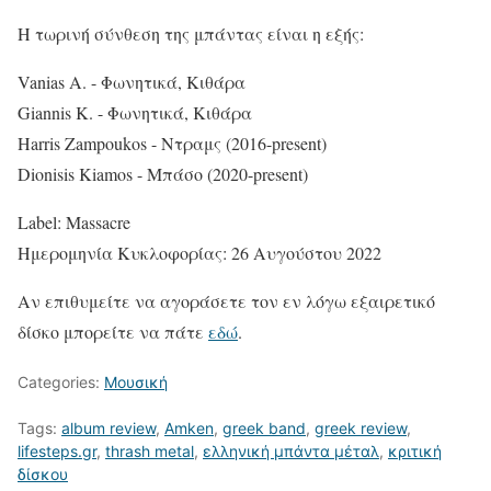
Η τωρινή σύνθεση της μπάντας είναι η εξής:
Vanias A. - Φωνητικά, Κιθάρα
Giannis K. - Φωνητικά, Κιθάρα
Harris Zampoukos - Ντραμς (2016-present)
Dionisis Kiamos - Μπάσο (2020-present)
Label: Massacre
Ημερομηνία Κυκλοφορίας: 26 Αυγούστου 2022
Αν επιθυμείτε να αγοράσετε τον εν λόγω εξαιρετικό
δίσκο μπορείτε να πάτε
εδώ
.
Categories:
Μουσική
Tags:
album review
,
Amken
,
greek band
,
greek review
,
lifesteps.gr
,
thrash metal
,
ελληνική μπάντα μέταλ
,
κριτική
δίσκου