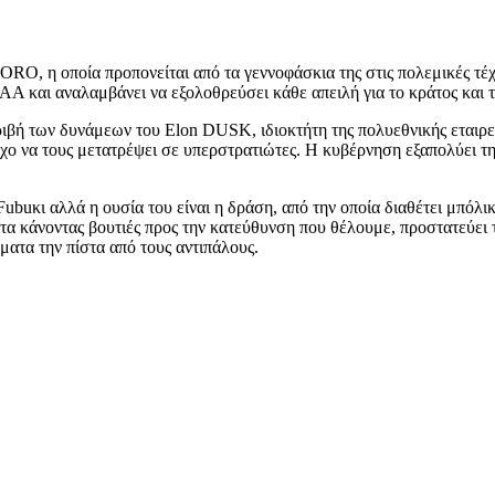
ORO, η οποία προπονείται από τα γεννοφάσκια της στις πολεμικές τέ
A και αναλαμβάνει να εξολοθρεύσει κάθε απειλή για το κράτος και τ
ριβή των δυνάμεων του Elon DUSK, ιδιοκτήτη της πολυεθνικής εταιρε
ο να τους μετατρέψει σε υπερστρατιώτες. Η κυβέρνηση εξαπολύει τη
Fubuκι αλλά η ουσία του είναι η δράση, από την οποία διαθέτει μπό
τα κάνοντας βουτιές προς την κατεύθυνση που θέλουμε, προστατεύει τ
τόματα την πίστα από τους αντιπάλους.