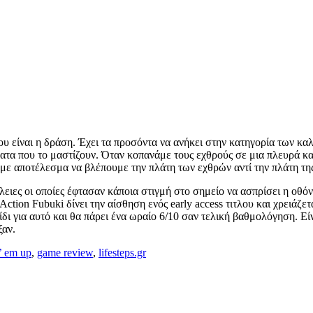
του είναι η δράση. Έχει τα προσόντα να ανήκει στην κατηγορία των κ
ατα που το μαστίζουν. Όταν κοπανάμε τους εχθρούς σε μια πλευρά κα
ς με αποτέλεσμα να βλέπουμε την πλάτη των εχθρών αντί την πλάτη τη
ιες οι οποίες έφτασαν κάποια στιγμή στο σημείο να ασπρίσει η οθόνη
ο Action Fubuki δίνει την αίσθηση ενός early access τιτλου και χρειά
ι για αυτό και θα πάρει ένα ωραίο 6/10 σαν τελική βαθμολόγηση. Είν
ξαν.
’ em up
,
game review
,
lifesteps.gr