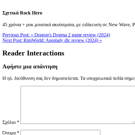
Σχετικά
Rock Hero
45 χρόνια + ροκ μουσικά ακούσματα, με ειδίκευση σε New Wave, Post
Previous Post:
« Dragon's Dogma 2 game review (2024)
Next Post:
RimWorld: Anomaly dlc review (2024) »
Reader Interactions
Αφήστε μια απάντηση
Η ηλ. διεύθυνση σας δεν δημοσιεύεται.
Τα υποχρεωτικά πεδία σημε
Σχόλιο
*
Όνομα
*