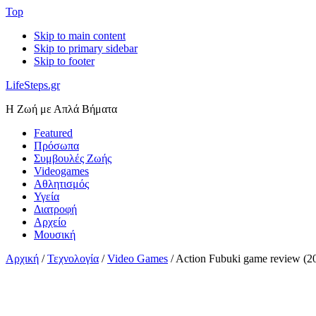
Top
Skip to main content
Skip to primary sidebar
Skip to footer
LifeSteps.gr
Η Ζωή με Απλά Βήματα
Featured
Πρόσωπα
Συμβουλές Ζωής
Videogames
Αθλητισμός
Υγεία
Διατροφή
Αρχείο
Μουσική
Αρχική
/
Τεχνολογία
/
Video Games
/
Action Fubuki game review (2