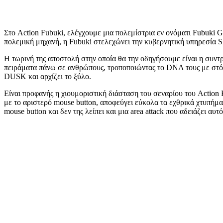
Στο Action Fubuki, ελέγχουμε μια πολεμίστρια εν ονόματι Fubuki G
πολεμική μηχανή, η Fubuki στελεχώνει την κυβερνητική υπηρεσία SA
Η τωρινή της αποστολή στην οποία θα την οδηγήσουμε είναι η συντ
πειράματα πάνω σε ανθρώπους, τροποποιώντας το DNA τους με στόχ
DUSK και αρχίζει το ξύλο.
Είναι προφανής η χιουμοριστική διάσταση του σεναρίου του Action 
με το αριστερό mouse button, αποφεύγει εύκολα τα εχθρικά χτυπήμα
mouse button και δεν της λείπει και μια area attack που αδειάζει αυ