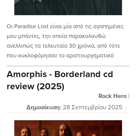
Οι Paradise Lost είναι μία από τις αγαπημένες
μου μπάντες, την οποία παρακολουθώ
ανελλιπώς τα τελευταία 30 χρόνια, από τότε
που κυκλοφόρησαν το αριστουργηματικό
“Draconian Times”, το οποίο ήταν ίσως και ο
Amorphis - Borderland cd
τελευταίος δίσκος τους που είχε σχεδόν
review (2025)
καθολική αποδοχή.
Rock Hero
|
Δημοσίευση:
28 Σεπτεμβρίου 2025