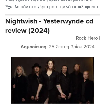
Έχω λοιπόν στα χέρια μου την νέα κυκλοφορία
από τους Βρετανούς High Parasite που πρώτη
Nightwish - Yesterwynde cd
φορά τους ακούω αν και μου φαίνονται πολύ
review (2024)
ενδιαφέροντες μιας και παίζουν φυσικά το
αγαπημένο είδος του dark...
Rock Hero
|
Δημοσίευση:
25 Σεπτεμβρίου 2024