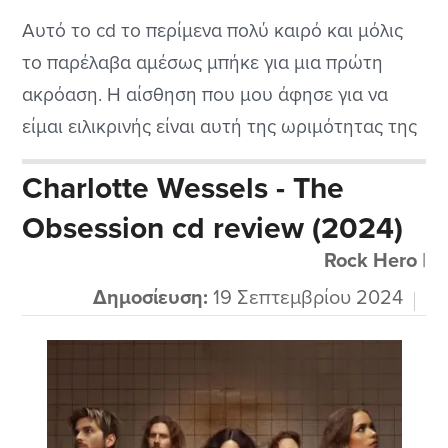
Αυτό το cd το περίμενα πολύ καιρό και μόλις
το παρέλαβα αμέσως μπήκε για μια πρώτη
ακρόαση. Η αίσθηση που μου άφησε για να
είμαι ειλικρινής είναι αυτή της ωριμότητας της
μπάντας που, σε συνδυασμό με το μεγάλο
Charlotte Wessels - The
ταλέντο του μαέστρου Tuomas αλλά και την
Obsession cd review (2024)
εκτελεστική δεινότητα της αγαπητής Floor που
όσο μεγαλώνει μας δείχνει...
Rock Hero
|
Δημοσίευση:
19 Σεπτεμβρίου 2024