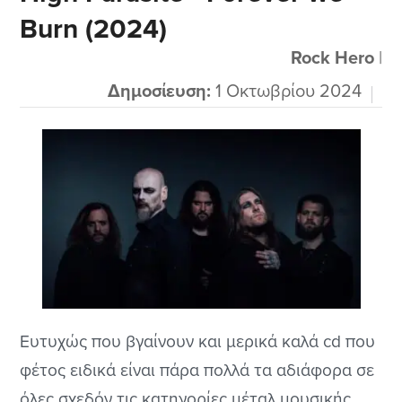
Burn (2024)
Helloween που τους ακούω για πολλά χρόνια
σχεδόν...
Rock Hero
|
Δημοσίευση:
1 Οκτωβρίου 2024
Ευτυχώς που βγαίνουν και μερικά καλά cd που
φέτος ειδικά είναι πάρα πολλά τα αδιάφορα σε
όλες σχεδόν τις κατηγορίες μέταλ μουσικής.