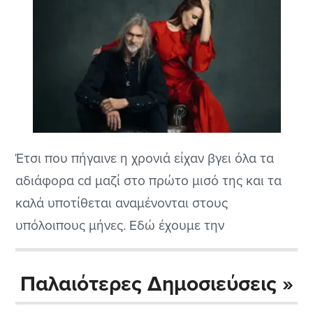
Έτσι που πήγαινε η χρονιά είχαν βγει όλα τα
αδιάφορα cd μαζί στο πρώτο μισό της και τα
καλά υποτίθεται αναμένονται στους
υπόλοιπους μήνες. Εδώ έχουμε την
κυκλοφορία της γλυκύτατης τραγουδίστριας
των Epica, της θρυλικής Simone Simons που σε
Παλαιότερες Δημοσιεύσεις »
συνεργασία με τον μεγάλο μαέστρο Arjen