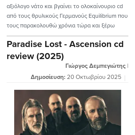
αξιόλογο νάτο και βγαίνει το ολοκαίνουριο cd
από τους θρυλικούς Γερμανούς Equilibrium που
τους παρακολουθώ χρόνια τώρα και ξέρω
πολύ καλά την πορεία τους στην μουσική
Paradise Lost - Ascension cd
σκηνή. Βέβαια σε αυτό τους το δημιούργημα
review (2025)
και μετά από κάποιες αλλαγές στην σύνθεση
της μπάντας θέλουν να δείξουν και άλλα
Γιώργος Δεμπεγιώτης
|
στοιχεία...
Δημοσίευση:
20 Οκτωβρίου 2025