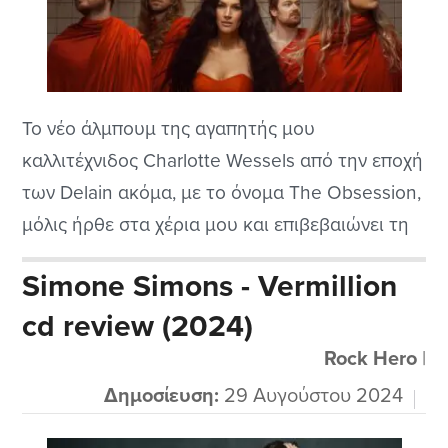
Το νέο άλμπουμ της αγαπητής μου
καλλιτέχνιδος Charlotte Wessels από την εποχή
των Delain ακόμα, με το όνομα The Obsession,
μόλις ήρθε στα χέρια μου και επιβεβαιώνει τη
μετάβασή της από μια από τις κορυφαίες
Simone Simons - Vermillion
εκπροσώπους του symphonic metal σε μια από
cd review (2024)
τις πιο ενδιαφέρουσες προσωπικότητες της
σύγχρονης μουσικής σκηνής μαζί με τις άλλες
Rock Hero
|
αξιόλογες...
Δημοσίευση:
29 Αυγούστου 2024