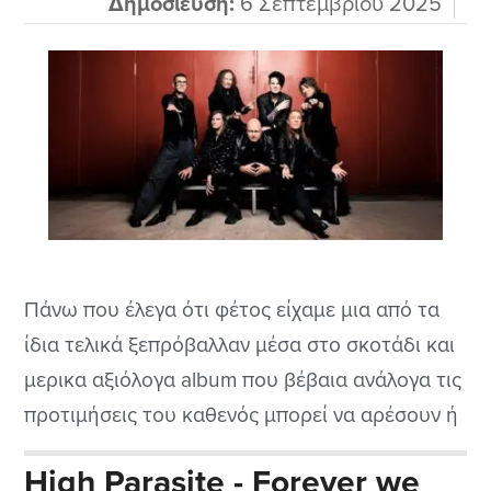
Δημοσίευση:
6 Σεπτεμβρίου 2025
Πάνω που έλεγα ότι φέτος είχαμε μια από τα
ίδια τελικά ξεπρόβαλλαν μέσα στο σκοτάδι και
μερικα αξιόλογα album που βέβαια ανάλογα τις
προτιμήσεις του καθενός μπορεί να αρέσουν ή
και μπορεί να περάσουν στα αζήτητα. Επειδή
High Parasite - Forever we
εδώ έχω να κάνω με το 17ο cd των θρυλικών