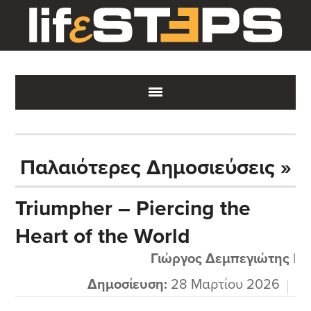
Skip
Skip
Skip
to
to
to
main
primary
footer
content
sidebar
Παλαιότερες Δημοσιεύσεις »
Triumpher – Piercing the
Heart of the World
Γιώργος Δεμπεγιώτης
|
Δημοσίευση:
28 Μαρτίου 2026