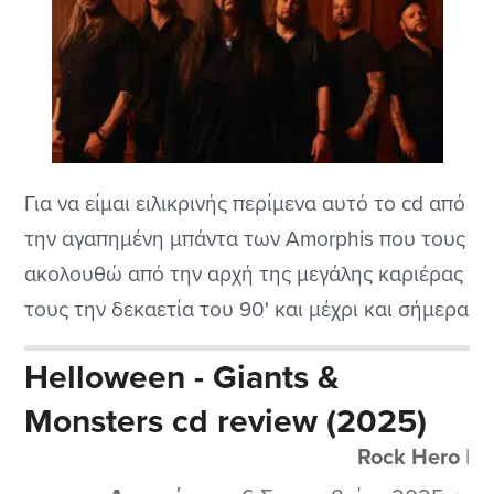
Για να είμαι ειλικρινής περίμενα αυτό το cd από
την αγαπημένη μπάντα των Amorphis που τους
ακολουθώ από την αρχή της μεγάλης καριέρας
τους την δεκαετία του 90' και μέχρι και σήμερα
που μας παρουσίασαν αυτό το καινούριο
Helloween - Giants &
δημιούργημα. Μάλιστα έχουν αλλάξει και το
Monsters cd review (2025)
στυλ τους και από σκληρό ήχο στα πρώτα cd
μετά το...
Rock Hero
|