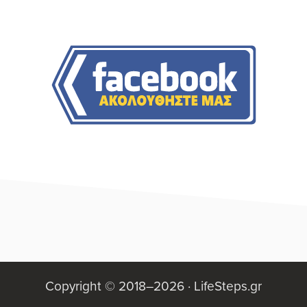
Lucassen των Ayreon φυσικά φτιάξανε ένα
Αρχική
πειραματικό να το πω...
Πλευρική
Στήλη
Footer
Copyright © 2018–2026 ·
LifeSteps.gr