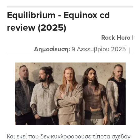
κάνω μιας και είναι και καλό και είναι η
Equilibrium - Equinox cd
τελευταία δουλειά της τραγουδίστριας που με
review (2025)
τον δυναμισμό της κρατούσε την φιλόδοξη
μπάντα ψηλά ακόμα και στις ζωντανές...
Rock Hero
|
Δημοσίευση:
9 Δεκεμβρίου 2025
Και εκεί που δεν κυκλοφορούσε τίποτα σχεδόν